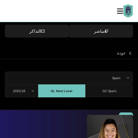
مباشر
التذاكر
عودة
QL Next Level
QC Spain
المتوسط
80