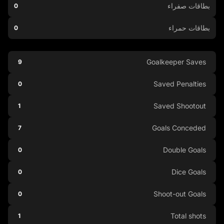
بطاقات صفراء
0
بطاقات حمراء
0
Goalkeeper Saves
9
Saved Penalties
0
Saved Shootout
1
Goals Conceded
7
Double Goals
0
Dice Goals
0
Shoot-out Goals
0
Total shots
1