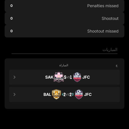
Penalties missed
0
Shootout
0
Shootout missed
0
المباريات
ج
المباراة
SAK
5
1
JFC
VS
BAL
2
2
JFC
4
3
VS