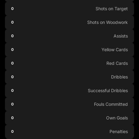
Shots on Target
0
Shots on Woodwork
0
Assists
0
Yellow Cards
0
Red Cards
0
Dribbles
0
Successful Dribbles
0
Fouls Committed
0
Own Goals
0
Penalties
0