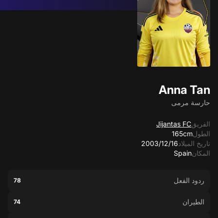
Anna Tan
حارسة مرمى
الفريق
Jijantas FC
الطول
165cm
تاريخ الميلاد
16‏/12‏/2003
المكان
Spain
ردود الفعل
78
الطيران
74