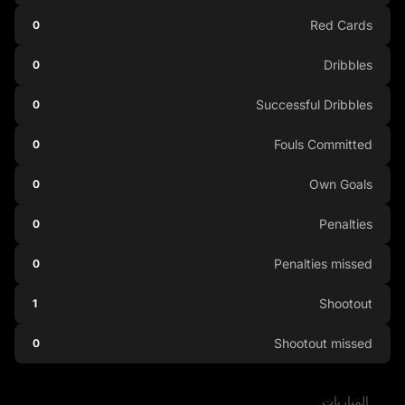
Red Cards
0
Dribbles
0
Successful Dribbles
0
Fouls Committed
0
Own Goals
0
Penalties
0
Penalties missed
0
Shootout
1
Shootout missed
0
المباريات