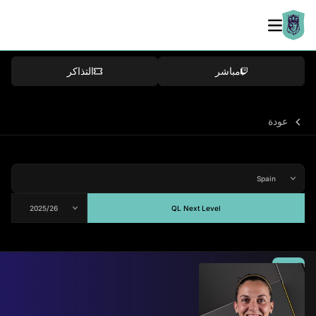
مباشر
التذاكر
عودة
QL Next Level
المتوسط
73