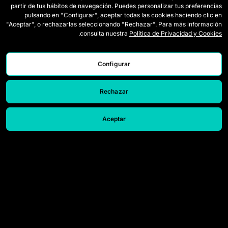
partir de tus hábitos de navegación. Puedes personalizar tus preferencias
لاعبات الدرافت
كيف تُلعب Queens
pulsando en "Configurar", aceptar todas las cookies haciendo clic en
"Aceptar", o rechazarlas seleccionando "Rechazar". Para más información
وايلد كاردز
التذاكر
.
consulta nuestra
Política de Privacidad y Cookies
المباريات
اعتمادات الصحافة
Configurar
الترتيب
اتصل بنا
الإحصائيات
اعمل معنا
Rechazar
المحاكي
Aceptar
© 2026 Queens League. All rights reserved.
إشعار قانوني