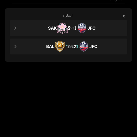
ج
المباراة
SAK
5
1
JFC
VS
BAL
2
2
JFC
4
3
VS