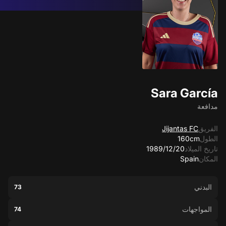
Sara García
مدافعة
الفريق
Jijantas FC
الطول
160cm
تاريخ الميلاد
20‏/12‏/1989
المكان
Spain
البدني
73
المواجهات
74