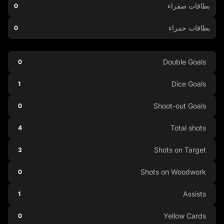
بطاقات صفراء
0
بطاقات حمراء
0
Double Goals
0
Dice Goals
1
Shoot-out Goals
0
Total shots
4
Shots on Target
3
Shots on Woodwork
0
Assists
1
Yellow Cards
0