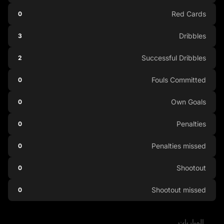
Red Cards
0
Dribbles
3
Successful Dribbles
2
Fouls Committed
0
Own Goals
0
Penalties
0
Penalties missed
0
Shootout
0
Shootout missed
0
المباريات