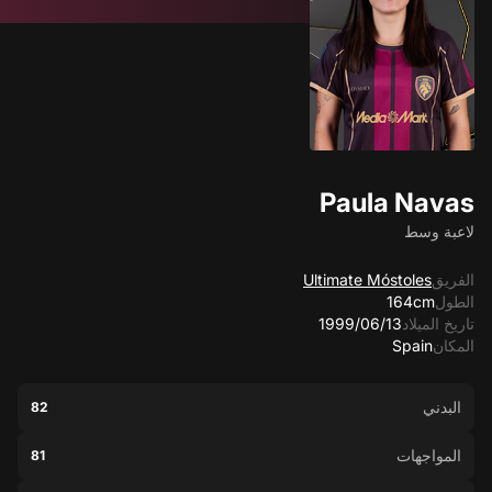
Paula Navas
لاعبة وسط
الفريق
Ultimate Móstoles
الطول
164cm
تاريخ الميلاد
13‏/06‏/1999
المكان
Spain
البدني
82
المواجهات
81