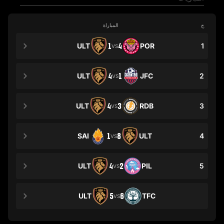
ج
المباراة
ULT
1
4
POR
1
VS
ULT
4
1
JFC
2
VS
ULT
4
3
RDB
3
VS
SAI
1
8
ULT
4
VS
ULT
4
2
PIL
5
VS
ULT
5
6
TFC
VS