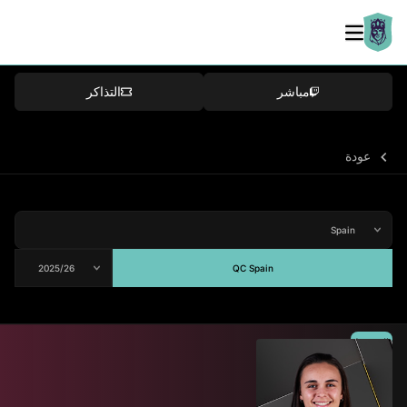
مباشر
التذاكر
عودة
QC Spain
المتوسط
82