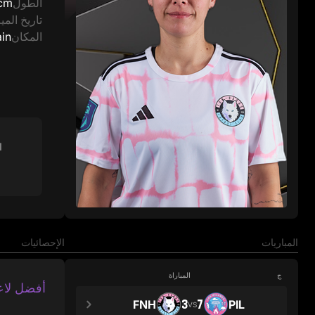
الطول
cm
تاريخ الميل
المكان
in
ا
المباريات
الإحصائيات
ج
المباراة
أفضل لاع
3
7
FNH
PIL
VS