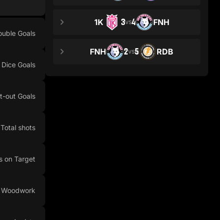
3
4
1K
FNH
VS
ouble Goals
2
5
FNH
RDB
VS
Dice Goals
t-out Goals
Total shots
s on Target
n Woodwork