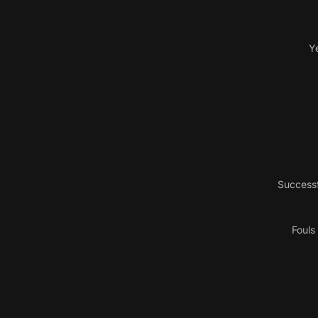
Y
Successf
Fouls