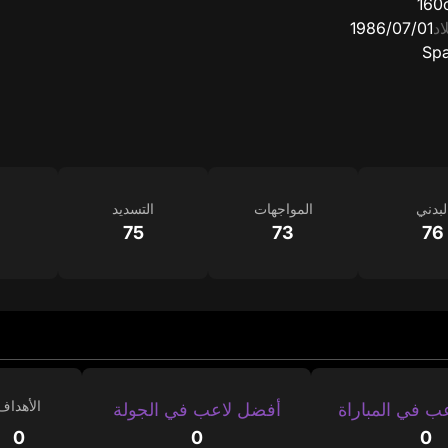
160
اد
01‏/07‏/1986
Spa
لبدني
المواجهات
التسديد
75
73
76
الأهداف
ب في المباراة
أفضل لاعب في الجولة
0
0
0