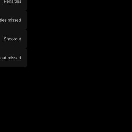
Penalties
ties missed
Shootout
out missed