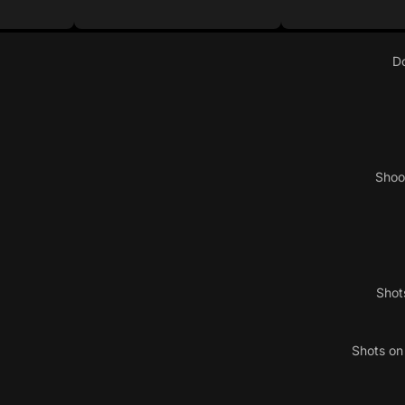
D
Shoo
Shot
Shots o