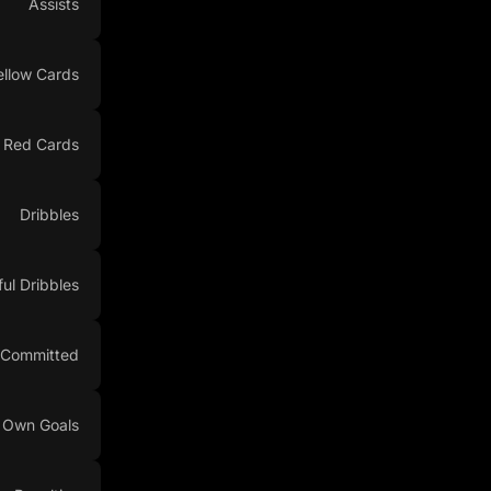
Assists
ellow Cards
Red Cards
Dribbles
ul Dribbles
 Committed
Own Goals