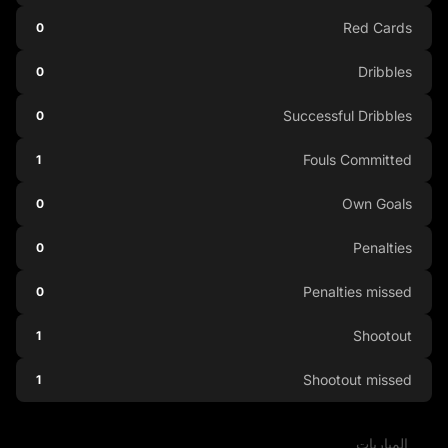
Red Cards
0
Dribbles
0
Successful Dribbles
0
Fouls Committed
1
Own Goals
0
Penalties
0
Penalties missed
0
Shootout
1
Shootout missed
1
المباريات