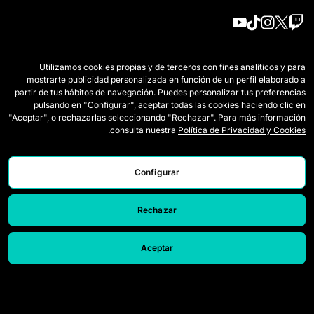
الفرق
اللائحة
Utilizamos cookies propias y de terceros con fines analíticos y para
mostrarte publicidad personalizada en función de un perfil elaborado a
لاعبات الدرافت
كيف تُلعب Queens
partir de tus hábitos de navegación. Puedes personalizar tus preferencias
pulsando en "Configurar", aceptar todas las cookies haciendo clic en
وايلد كاردز
التذاكر
"Aceptar", o rechazarlas seleccionando "Rechazar". Para más información
.
consulta nuestra
Política de Privacidad y Cookies
المباريات
اعتمادات الصحافة
الترتيب
اتصل بنا
Configurar
الإحصائيات
اعمل معنا
Rechazar
المحاكي
Aceptar