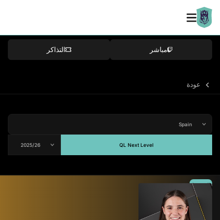
مباشر
التذاكر
عودة
QL Next Level
المتوسط
66