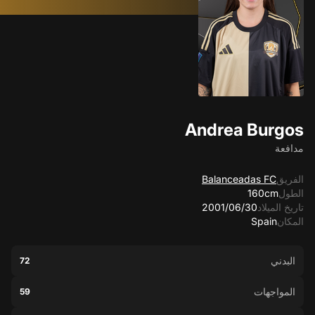
Andrea Burgos
مدافعة
الفريق
Balanceadas FC
الطول
160cm
تاريخ الميلاد
30‏/06‏/2001
المكان
Spain
البدني
72
المواجهات
59