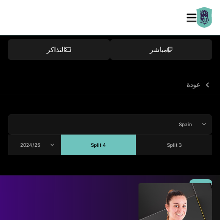
مباشر
التذاكر
عودة
Split 4
Split 3
المتوسط
80