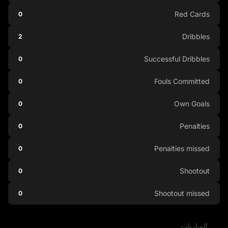
Red Cards
0
Dribbles
2
Successful Dribbles
0
Fouls Committed
0
Own Goals
0
Penalties
0
Penalties missed
0
Shootout
0
Shootout missed
0
المباريات