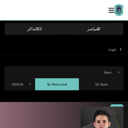
مباشر
التذاكر
عودة
QL Next Level
QC Spain
المتوسط
77