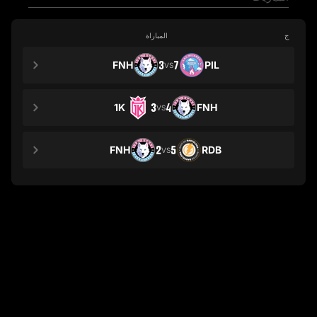
ج
المباراة
FNH
3
7
PIL
VS
1K
3
4
FNH
VS
FNH
2
5
RDB
VS