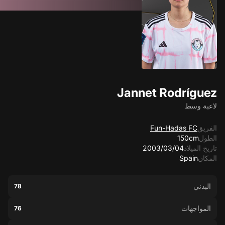
Jannet Rodríguez
لاعبة وسط
الفريق
Fun-Hadas FC
الطول
150cm
تاريخ الميلاد
04‏/03‏/2003
المكان
Spain
البدني
78
المواجهات
76