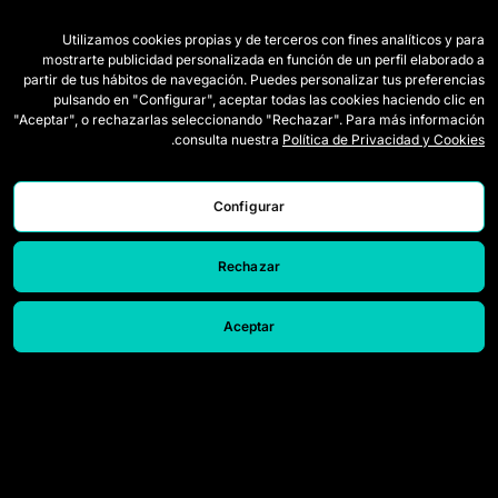
Utilizamos cookies propias y de terceros con fines analíticos y para
الفرق
اللائحة
mostrarte publicidad personalizada en función de un perfil elaborado a
partir de tus hábitos de navegación. Puedes personalizar tus preferencias
لاعبات الدرافت
كيف تُلعب Queens
pulsando en "Configurar", aceptar todas las cookies haciendo clic en
"Aceptar", o rechazarlas seleccionando "Rechazar". Para más información
وايلد كاردز
التذاكر
.
consulta nuestra
Política de Privacidad y Cookies
المباريات
اعتمادات الصحافة
الترتيب
اتصل بنا
Configurar
الإحصائيات
اعمل معنا
Rechazar
المحاكي
Aceptar