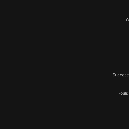
Y
Successf
Fouls