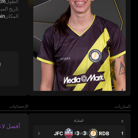
الطول
cm
تاريخ الميل
المكان
in
ا
المباريات
الإحصائيات
ج
المباراة
أفضل لاع
3
3
JFC
RDB
1
3
1
VS