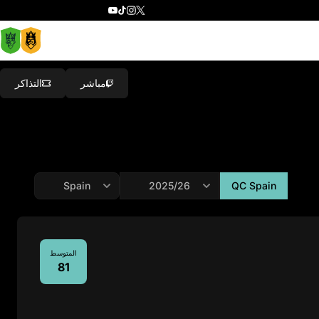
مباشر
التذاكر
QC Spain
المتوسط
81