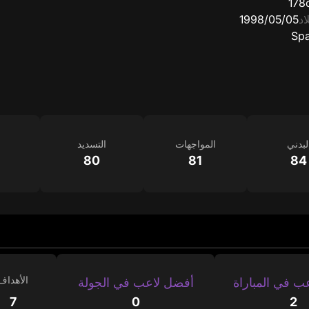
178
اد
05‏/05‏/1998
Spa
لبدني
المواجهات
التسديد
80
81
84
الأهداف
ب في المباراة
أفضل لاعب في الجولة
7
0
2