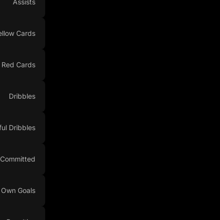
Assists
ellow Cards
Red Cards
Dribbles
ul Dribbles
 Committed
Own Goals