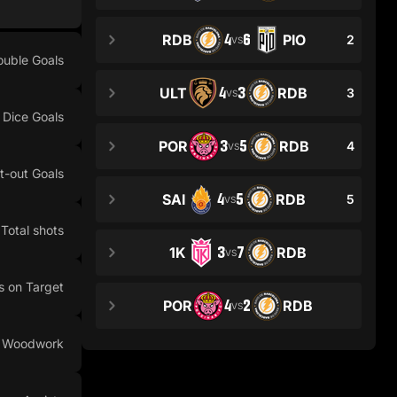
4
6
RDB
PIO
2
VS
ouble Goals
4
3
ULT
RDB
3
VS
Dice Goals
3
5
POR
RDB
4
VS
t-out Goals
4
5
SAI
RDB
5
VS
Total shots
3
7
1K
RDB
VS
s on Target
4
2
POR
RDB
VS
n Woodwork