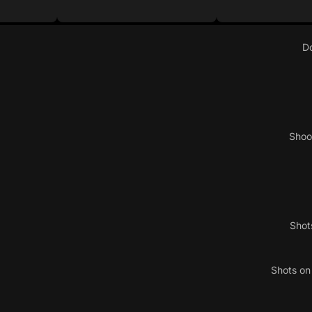
D
Shoo
Shot
Shots o