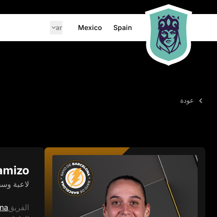
ar
Mexico
Spain
عودة
amizo
لاعبة وس
الفريق
ona