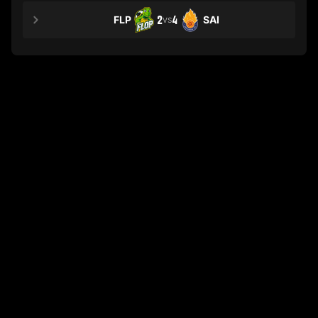
FLP
2
4
SAI
VS