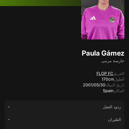
Paula Gámez
حارسة مرمى
الفريق
FLOP FC
الطول
170cm
تاريخ الميلاد
30‏/05‏/2001
المكان
Spain
ردود الفعل
-
الطيران
-