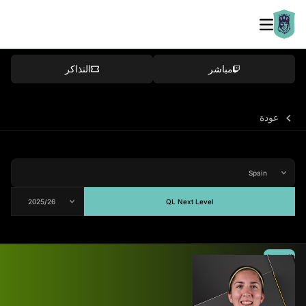
مباشر
التذاكر
عودة
QL Next Level
المتوسط
-