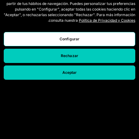
partir de tus hábitos de navegación. Puedes personalizar tus preferencias
لاعبات الدرافت
كيف تُلعب Queens
pulsando en "Configurar", aceptar todas las cookies haciendo clic en
"Aceptar", o rechazarlas seleccionando "Rechazar". Para más información
وايلد كاردز
التذاكر
.
consulta nuestra
Política de Privacidad y Cookies
المباريات
اعتمادات الصحافة
Configurar
الترتيب
اتصل بنا
الإحصائيات
اعمل معنا
Rechazar
المحاكي
Aceptar
© 2026 Queens League. All rights reserved.
إشعار قانوني