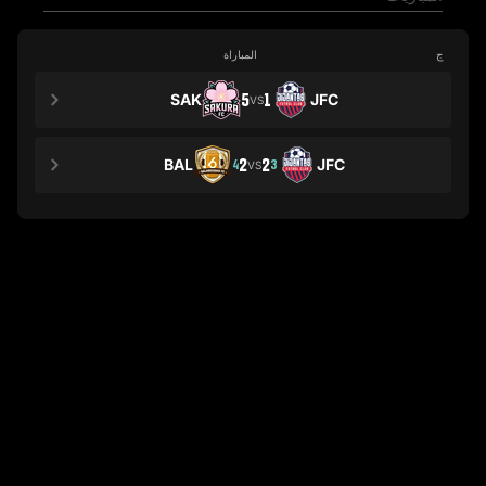
ج
المباراة
SAK
5
1
JFC
VS
BAL
2
2
JFC
4
3
VS