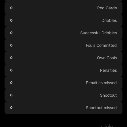
Red Cards
0
Dribbles
0
Successful Dribbles
0
Fouls Committed
0
Own Goals
0
Penalties
0
Penalties missed
0
Shootout
0
Shootout missed
0
المباريات