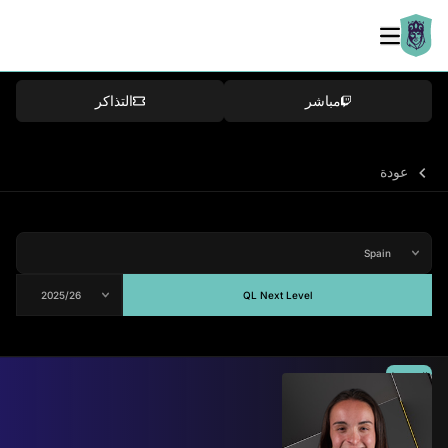
مباشر
التذاكر
عودة
QL Next Level
المتوسط
-