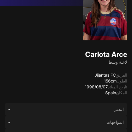
Carlota Arce
لاعبة وسط
الفريق
Jijantas FC
الطول
156cm
تاريخ الميلاد
07‏/08‏/1998
المكان
Spain
البدني
-
المواجهات
-