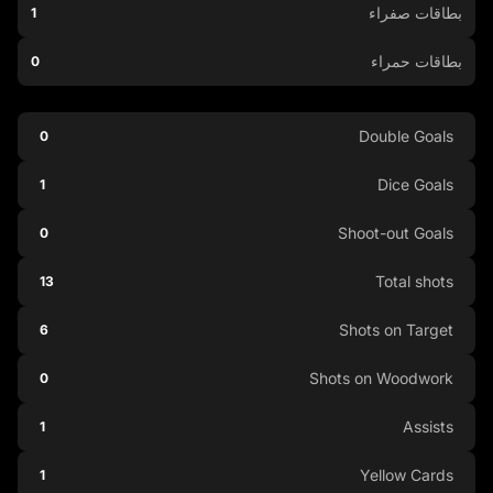
بطاقات صفراء
1
بطاقات حمراء
0
Double Goals
0
Dice Goals
1
Shoot-out Goals
0
Total shots
13
Shots on Target
6
Shots on Woodwork
0
Assists
1
Yellow Cards
1