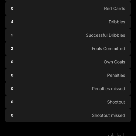
Red Cards
0
Dribbles
4
Successful Dribbles
1
Fouls Committed
2
Own Goals
0
Penalties
0
Penalties missed
0
Shootout
0
Shootout missed
0
المباريات