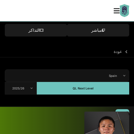
مباشر
التذاكر
عودة
QL Next Level
المتوسط
-