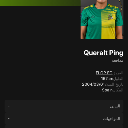
Queralt Ping
مدافعة
الفريق
FLOP FC
الطول
167cm
تاريخ الميلاد
01‏/03‏/2004
المكان
Spain
البدني
-
المواجهات
-