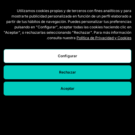
Utilizamos cookies propias y de terceros con fines analíticos y para
الفرق
اللائحة
mostrarte publicidad personalizada en función de un perfil elaborado a
partir de tus hábitos de navegación. Puedes personalizar tus preferencias
لاعبات الدرافت
كيف تُلعب Queens
pulsando en "Configurar", aceptar todas las cookies haciendo clic en
"Aceptar", o rechazarlas seleccionando "Rechazar". Para más información
وايلد كاردز
التذاكر
.
consulta nuestra
Política de Privacidad y Cookies
المباريات
اعتمادات الصحافة
الترتيب
اتصل بنا
Configurar
الإحصائيات
اعمل معنا
Rechazar
المحاكي
Aceptar