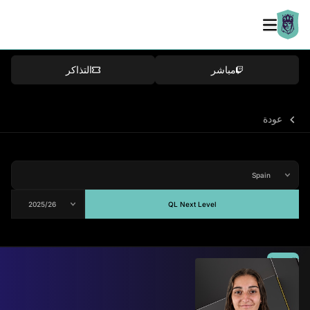
مباشر
التذاكر
عودة
QL Next Level
المتوسط
-