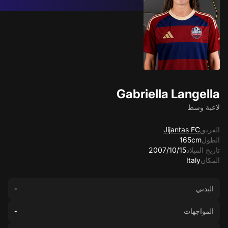
Gabriella Langella
لاعبة وسط
الفريق
Jijantas FC
الطول
165cm
تاريخ الميلاد
15‏/10‏/2007
المكان
Italy
البدني
-
المواجهات
-