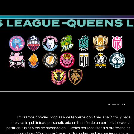
Utilizamos cookies propias y de terceros con fines analíticos y para
mostrarte publicidad personalizada en función de un perfil elaborado a
الفرق
اللائحة
partir de tus hábitos de navegación. Puedes personalizar tus preferencias
pulsando en "Configurar", aceptar todas las cookies haciendo clic en