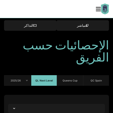
Bracket
مباشر
التذاكر
الإحصائيات حسب
الفريق
QL Next Level
Queens Cup
QC Spain