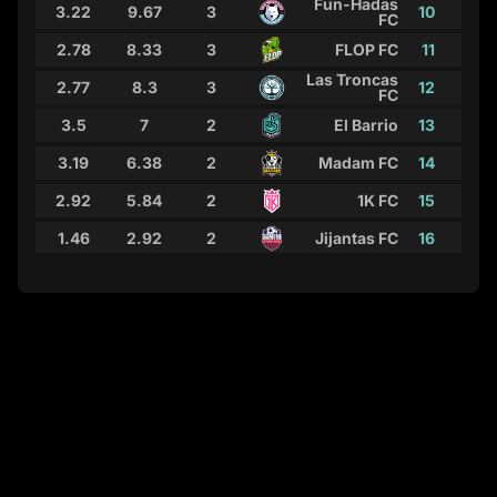
Fun-Hadas
3.22
9.67
3
10
FC
2.78
8.33
3
FLOP FC
11
Las Troncas
2.77
8.3
3
12
FC
3.5
7
2
El Barrio
13
3.19
6.38
2
Madam FC
14
2.92
5.84
2
1K FC
15
1.46
2.92
2
Jijantas FC
16