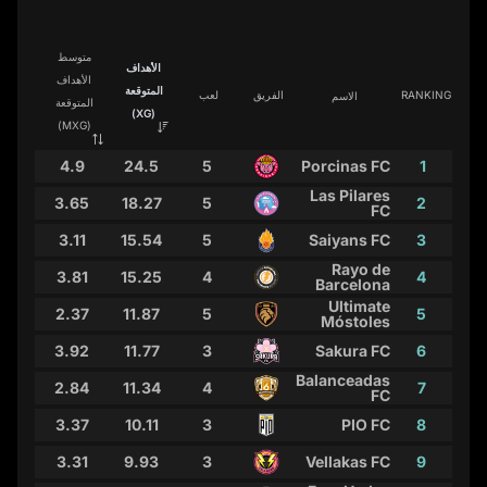
متوسط
الأهداف
الأهداف
المتوقعة
RANKING
الفريق
لعب
الاسم
المتوقعة
(XG)
(MXG)
4.9
24.5
5
Porcinas FC
1
Las Pilares
3.65
18.27
5
2
FC
3.11
15.54
5
Saiyans FC
3
Rayo de
3.81
15.25
4
4
Barcelona
Ultimate
2.37
11.87
5
5
Móstoles
3.92
11.77
3
Sakura FC
6
Balanceadas
2.84
11.34
4
7
FC
3.37
10.11
3
PIO FC
8
3.31
9.93
3
Vellakas FC
9