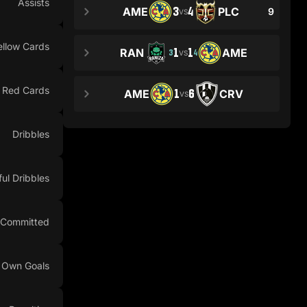
Assists
3
4
AME
PLC
9
VS
ellow Cards
1
1
RAN
AME
3
4
VS
Red Cards
1
6
AME
CRV
VS
Dribbles
ul Dribbles
 Committed
Own Goals