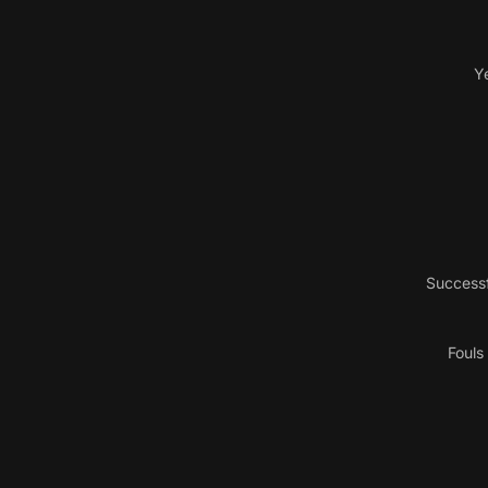
Y
Successf
Fouls