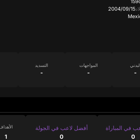
159
اد
15‏/09‏/2004
Mexi
لبدني
المواجهات
التسديد
-
-
-
الأهداف
ب في المباراة
أفضل لاعب في الجولة
1
0
0