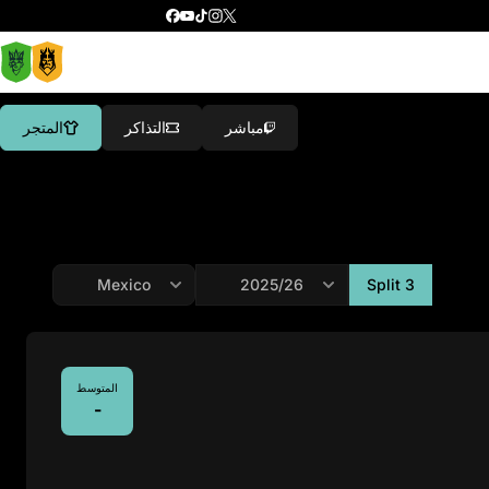
مباشر
التذاكر
المتجر
Split 3
المتوسط
-