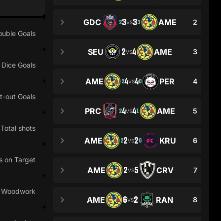
3
3
GDC
AME
2
2
3
VS
ouble Goals
2
4
SEU
AME
3
VS
Dice Goals
4
4
AME
PER
4
2
0
VS
t-out Goals
4
4
PRC
AME
5
2
1
VS
Total shots
2
2
AME
KRU
6
2
0
VS
s on Target
2
5
AME
CRV
7
VS
n Woodwork
6
2
AME
RAN
8
VS