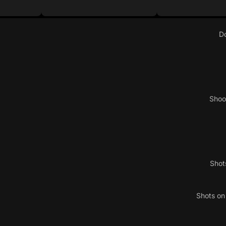
D
Shoo
Shot
Shots o