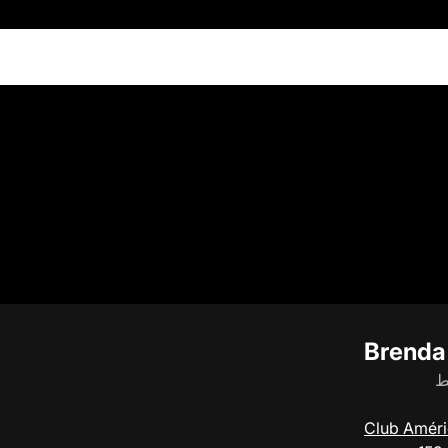
Brenda
ط
Club Amér