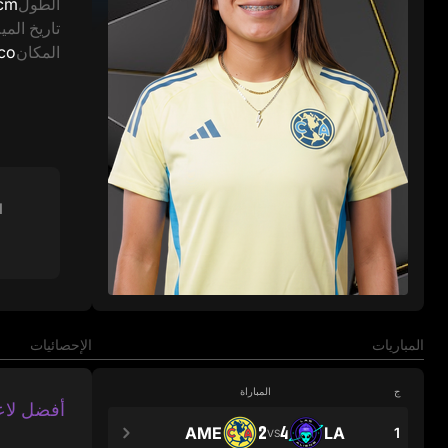
الطول
cm
تاريخ الميل
المكان
co
ا
المباريات
الإحصائيات
ج
المباراة
أفضل لاع
2
4
AME
LA
1
VS