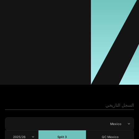
Zoe Tapia
المتوسط
مدافعة
-
#47
المباريات
الأهداف
تمريرات حاسمة
صفراء
حمراء
0
0
0
1
1
Grecia Cortés
المتوسط
لاعبة وسط
-
السجل التاريخي
Split 3
QC Mexico