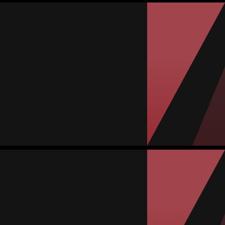
Stephanie Hernández
المتوسط
لاعبة وسط
-
#2
المباريات
الأهداف
تمريرات حاسمة
صفراء
حمراء
0
0
0
0
2
Gabriela Molleda
المتوسط
مهاجمة
72