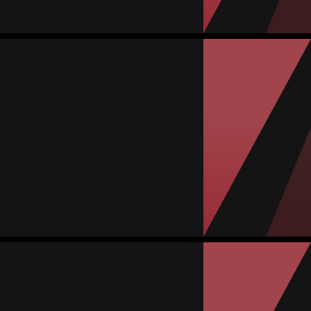
0
0
2.60
13
5
Selene Minaya
المتوسط
حارسة مرمى
77
#28
المباريات
أهداف مستقبلة
المعدل
صفراء
حمراء
0
0
3.86
27
7
Ingrid Islas
المتوسط
مدافعة
-