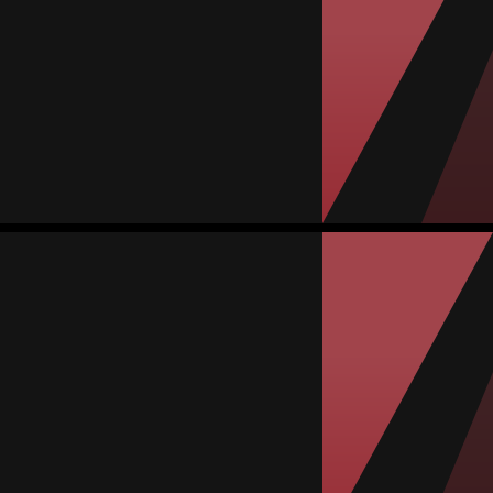
Nailea Hernández
المتوسط
حارسة مرمى
79
#31
1
أفضل لاعب في المباراة
المباريات
أهداف مستقبلة
المعدل
صفراء
حمراء