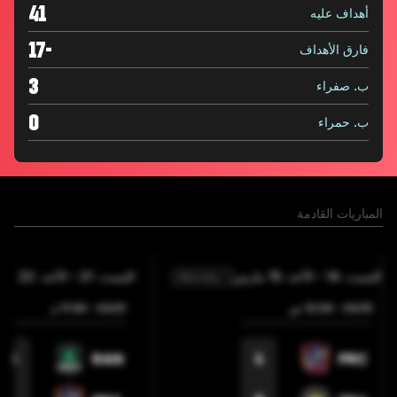
41
أهداف عليه
-17
فارق الأهداف
3
ب. صفراء
0
ب. حمراء
المباريات القادمة
السبت، 14
-
الأحد، 15 مارس
السبت، 21
-
الأحد، 22 مارس
Matchday 1
15‏/03
-
12:00 ص
21‏/03
-
11:00 م
6
4
RAN
PRC