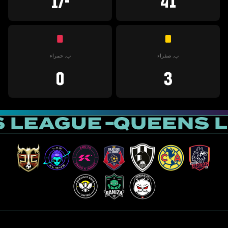
41
-17
ب. صفراء
ب. حمراء
0
3