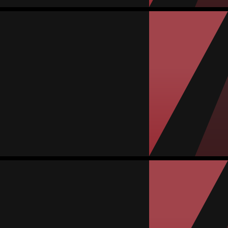
Daniela Ramírez
المتوسط
لاعبة وسط
-
#6
المباريات
الأهداف
تمريرات حاسمة
صفراء
حمراء
0
1
0
0
8
Elizabeth Torres
المتوسط
لاعبة وسط
-