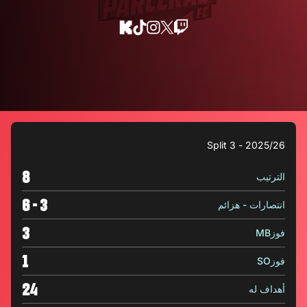
2025/26 - Split 3
8
الترتيب
3 - 6
انتصارات - هزائم
3
فوزMB
1
فوزSO
24
أهداف له