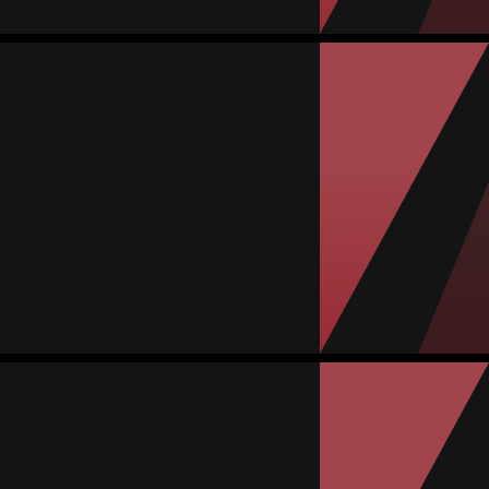
Ofelia Chávez
المتوسط
مدافعة
79
#5
المباريات
الأهداف
تمريرات حاسمة
صفراء
حمراء
0
0
1
4
9
Carolina Zepeda
المتوسط
لاعبة وسط
82