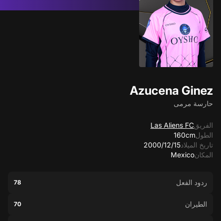
Azucena Ginez
حارسة مرمى
الفريق
Las Aliens FC
الطول
160cm
تاريخ الميلاد
15‏/12‏/2000
المكان
Mexico
ردود الفعل
78
الطيران
70