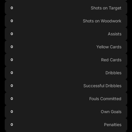
Shots on Target
0
Shots on Woodwork
0
Assists
0
Yellow Cards
0
Red Cards
0
Dribbles
0
Successful Dribbles
0
Fouls Committed
0
Own Goals
0
Penalties
0