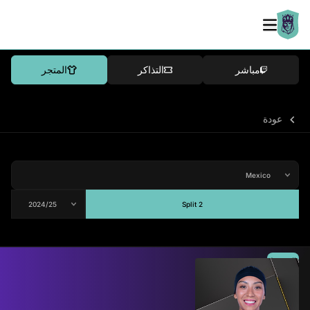
مباشر
التذاكر
المتجر
عودة
Split 2
المتوسط
76