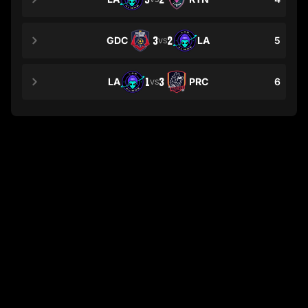
GDC
3
2
LA
5
VS
LA
1
3
PRC
6
VS