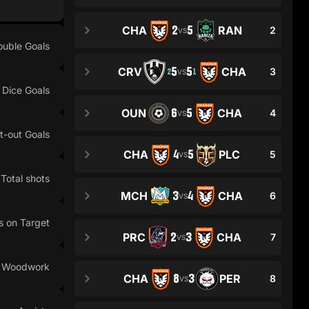
2
5
CHA
RAN
2
VS
ouble Goals
5
5
CRV
CHA
3
2
1
VS
Dice Goals
6
5
OUN
CHA
4
VS
t-out Goals
4
5
CHA
PLC
5
VS
Total shots
3
4
MCH
CHA
6
VS
s on Target
2
3
PRC
CHA
7
VS
n Woodwork
8
3
CHA
PER
8
VS