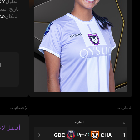
الطول
cm
تاريخ الميل
المكان
co
ا
المباريات
الإحصائيات
ج
المباراة
أفضل لاع
4
4
GDC
CHA
1
1
2
VS