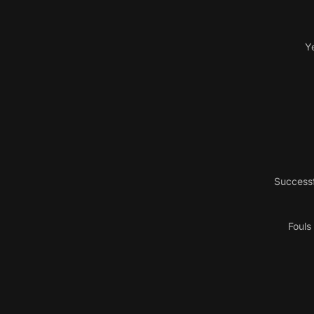
Y
Successf
Fouls