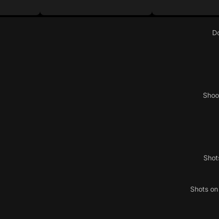
D
Shoo
Shot
Shots o