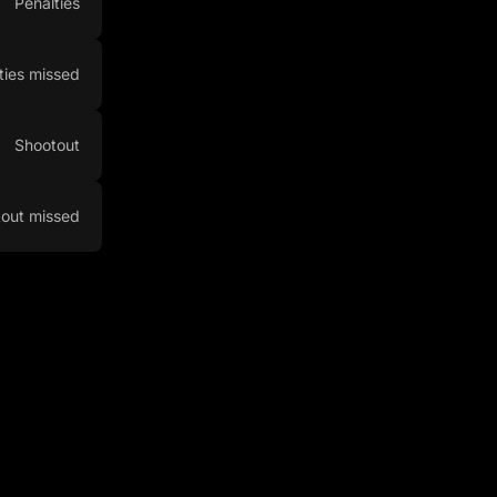
Penalties
ties missed
Shootout
out missed