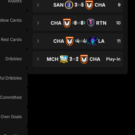
Assists
3
5
SAN
CHA
9
VS
ellow Cards
6
6
CHA
RTN
10
1
2
VS
Red Cards
4
4
CHA
LA
11
0
1
VS
3
2
Dribbles
MCH
CHA
Play-In
VS
ul Dribbles
 Committed
Own Goals