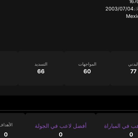
167
اد
04‏/07‏/2003
Mexi
لبدني
المواجهات
التسديد
66
60
77
الأهداف
ب في المباراة
أفضل لاعب في الجولة
0
0
0