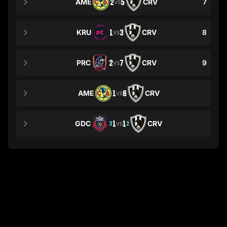
AME
2
5
CRV
7
VS
KRU
1
3
CRV
8
VS
PRC
2
7
CRV
9
VS
AME
1
6
CRV
VS
GDC
1
1
CRV
3
2
VS