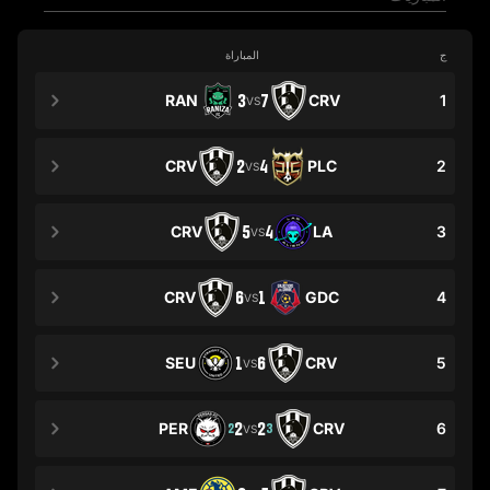
ج
المباراة
RAN
3
7
CRV
1
VS
CRV
2
4
PLC
2
VS
CRV
5
4
LA
3
VS
CRV
6
1
GDC
4
VS
SEU
1
6
CRV
5
VS
PER
2
2
CRV
6
2
3
VS