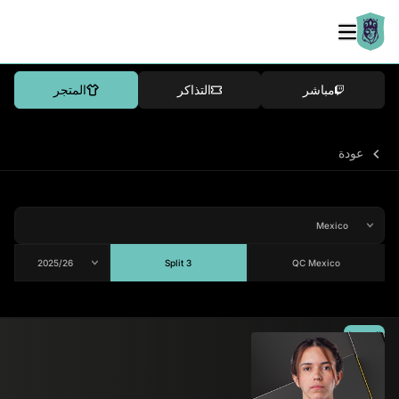
مباشر
التذاكر
المتجر
عودة
Split 3
QC Mexico
المتوسط
78