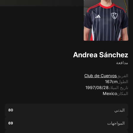
Andrea Sánchez
مدافعة
الفريق
Club de Cuervos
الطول
167cm
تاريخ الميلاد
28‏/08‏/1997
المكان
Mexico
البدني
80
المواجهات
69