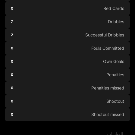
Red Cards
0
Dribbles
7
Successful Dribbles
2
Fouls Committed
0
Own Goals
0
Penalties
0
Penalties missed
0
Shootout
0
Shootout missed
0
المباريات