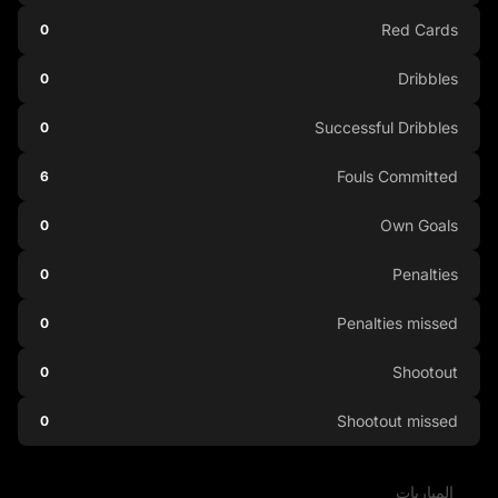
Red Cards
0
Dribbles
0
Successful Dribbles
0
Fouls Committed
6
Own Goals
0
Penalties
0
Penalties missed
0
Shootout
0
Shootout missed
0
المباريات