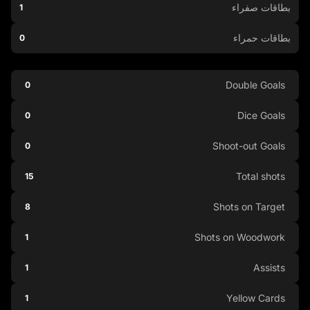
بطاقات صفراء
1
بطاقات حمراء
0
Double Goals
0
Dice Goals
0
Shoot-out Goals
0
Total shots
15
Shots on Target
8
Shots on Woodwork
1
Assists
1
Yellow Cards
1