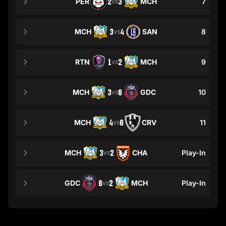
PER
2
3
MCH
7
VS
MCH
3
4
SAN
8
VS
RTN
1
2
MCH
9
VS
MCH
3
6
GDC
10
VS
MCH
4
6
CRV
11
VS
MCH
3
2
CHA
Play-In
VS
GDC
6
2
MCH
Play-In
VS