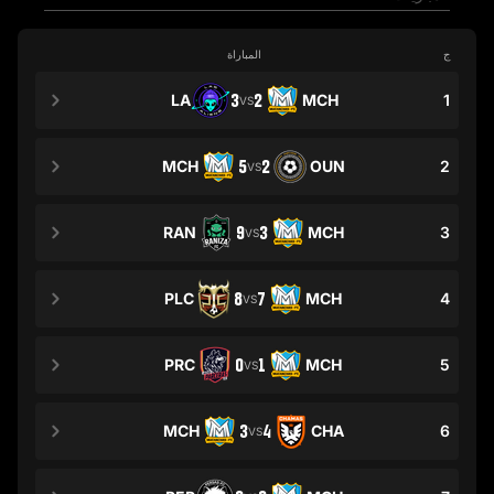
ج
المباراة
LA
3
2
MCH
1
VS
MCH
5
2
OUN
2
VS
RAN
9
3
MCH
3
VS
PLC
8
7
MCH
4
VS
PRC
0
1
MCH
5
VS
MCH
3
4
CHA
6
VS