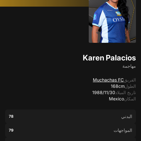
Karen Palacios
مهاجمة
الفريق
Muchachas FC
الطول
168cm
تاريخ الميلاد
30‏/11‏/1988
المكان
Mexico
البدني
78
المواجهات
79