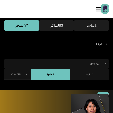
مباشر
التذاكر
المتجر
عودة
Split 2
Split 1
المتوسط
76