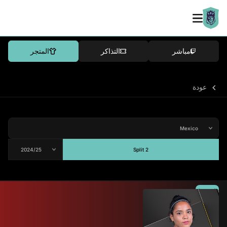
مباشر
التذاكر
المتجر
عودة
Split 2
المتوسط
-