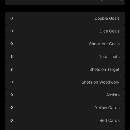
Double Goals
0
Dice Goals
0
Shoot-out Goals
0
Total shots
5
Shots on Target
2
Shots on Woodwork
0
Assists
0
Yellow Cards
0
Red Cards
0