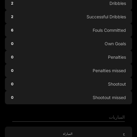
Dribbles
2
Successful Dribbles
2
Fouls Committed
6
Own Goals
0
Penalties
0
Penalties missed
0
Shootout
0
Shootout missed
0
المباريات
ج
المباراة