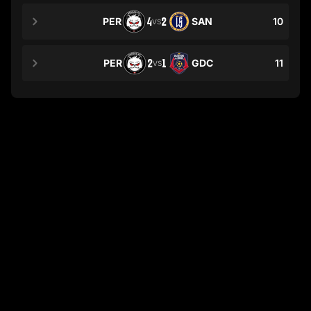
PER
4
2
SAN
10
VS
PER
2
1
GDC
11
VS