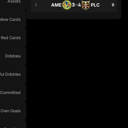
Assists
3
4
AME
PLC
9
VS
ellow Cards
Red Cards
Dribbles
ul Dribbles
 Committed
Own Goals