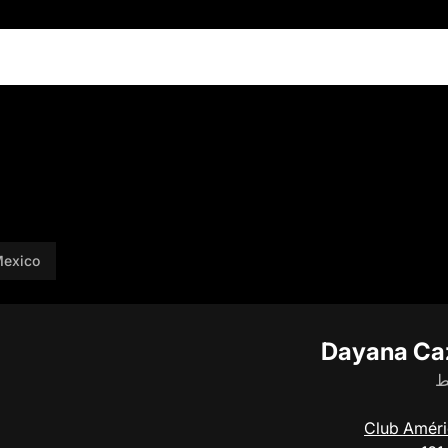
exico
Dayana Ca
ط
Club Amér