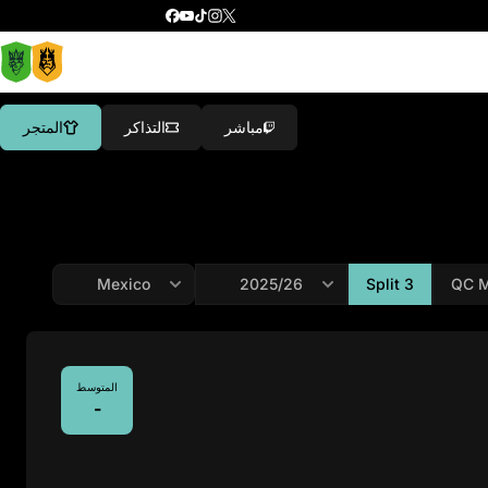
مباشر
التذاكر
المتجر
Split 3
QC M
المتوسط
-