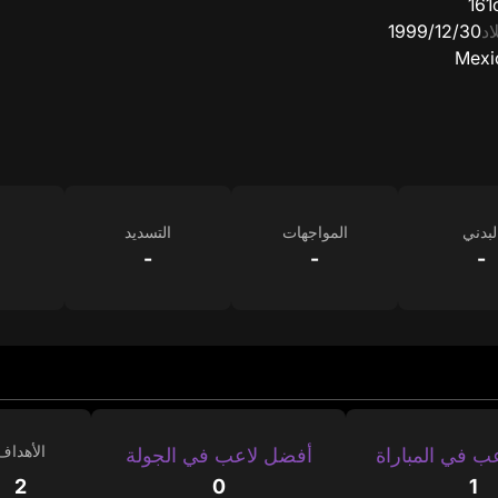
161
اد
30‏/12‏/1999
Mexi
لبدني
المواجهات
التسديد
-
-
-
الأهداف
ب في المباراة
أفضل لاعب في الجولة
2
0
1