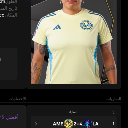
الطول
cm
تاريخ الميل
المكان
co
ا
المباريات
الإحصائيات
ج
المباراة
أفضل لاع
2
4
AME
LA
1
VS