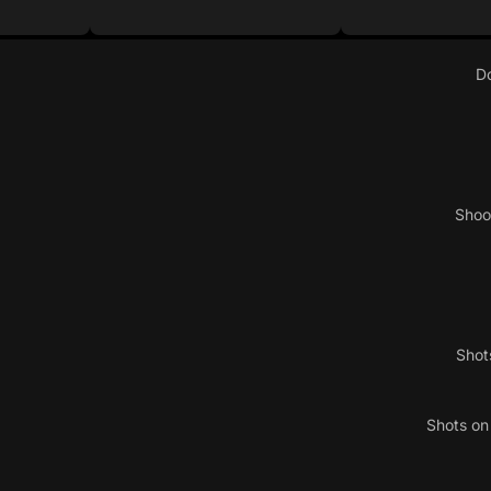
D
Shoo
Shot
Shots o