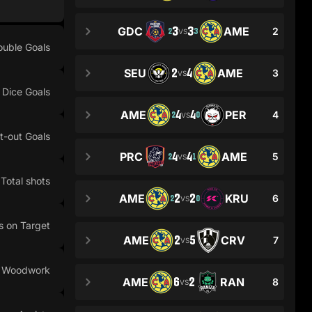
3
3
GDC
AME
2
2
3
VS
ouble Goals
2
4
SEU
AME
3
VS
Dice Goals
4
4
AME
PER
4
2
0
VS
t-out Goals
4
4
PRC
AME
5
2
1
VS
Total shots
2
2
AME
KRU
6
2
0
VS
s on Target
2
5
AME
CRV
7
VS
n Woodwork
6
2
AME
RAN
8
VS