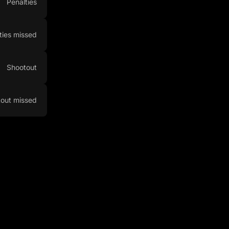
Penalties
ties missed
Shootout
out missed