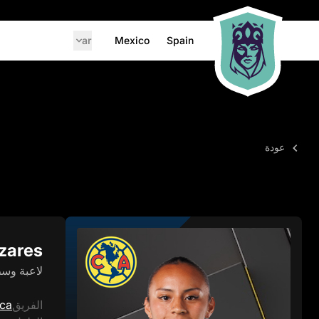
ar
Mexico
Spain
عودة
zares
لاعبة وس
الفريق
ica