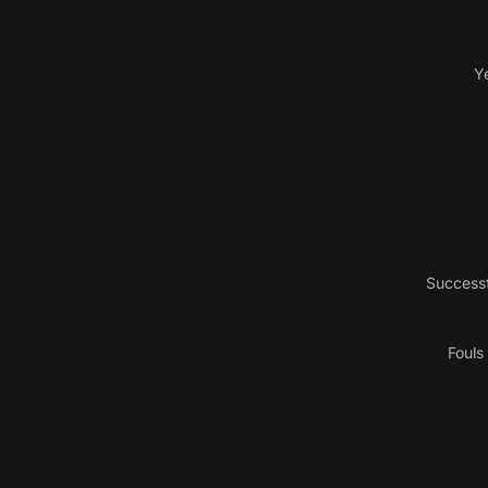
Y
Successf
Fouls