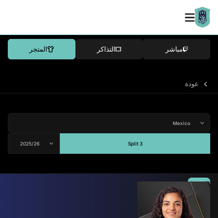
مباشر
التذاكر
المتجر
عودة
Split 3
المتوسط
-