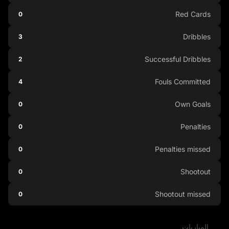
Red Cards
0
Dribbles
3
Successful Dribbles
2
Fouls Committed
4
Own Goals
0
Penalties
0
Penalties missed
0
Shootout
0
Shootout missed
0
المباريات