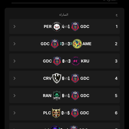
ج
المباراة
PER
4
1
GDC
1
VS
GDC
3
3
AME
2
2
3
VS
GDC
6
3
KRU
3
VS
CRV
6
1
GDC
4
VS
RAN
6
1
GDC
5
VS
PLC
0
5
GDC
6
VS