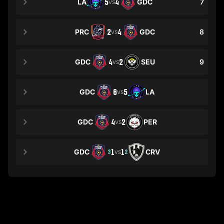
LA
5
4
GDC
7
VS
PRC
2
4
GDC
8
VS
GDC
4
2
SEU
9
VS
GDC
6
5
LA
VS
GDC
4
2
PER
VS
GDC
1
1
CRV
3
2
VS