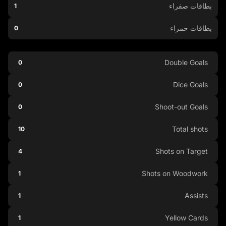
بطاقات صفراء
1
بطاقات حمراء
0
Double Goals
0
Dice Goals
0
Shoot-out Goals
0
Total shots
10
Shots on Target
4
Shots on Woodwork
1
Assists
1
Yellow Cards
1