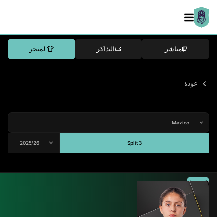
مباشر
التذاكر
المتجر
عودة
Split 3
المتوسط
-