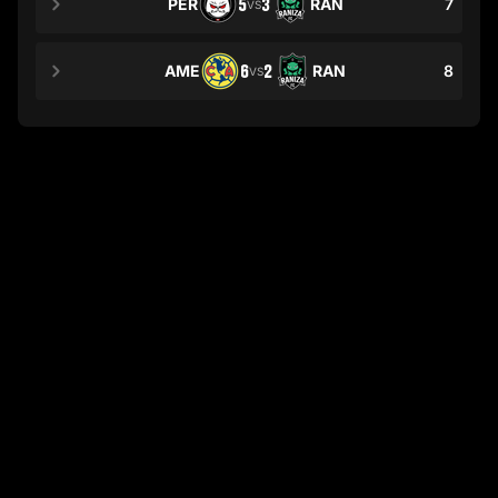
PER
5
3
RAN
7
VS
AME
6
2
RAN
8
VS