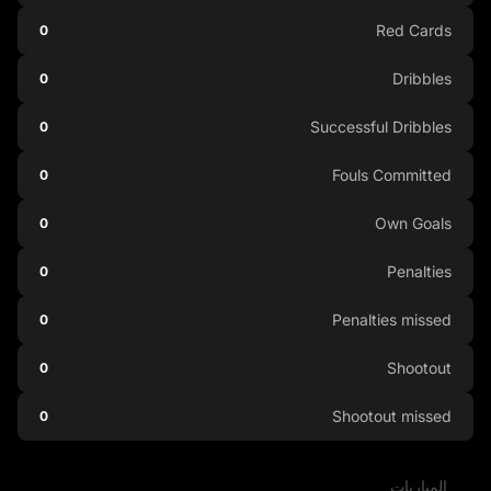
Red Cards
0
Dribbles
0
Successful Dribbles
0
Fouls Committed
0
Own Goals
0
Penalties
0
Penalties missed
0
Shootout
0
Shootout missed
0
المباريات