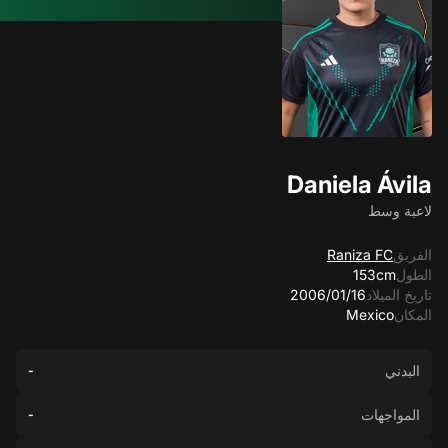
Daniela Ávila
لاعبة وسط
الفريق
Raniza FC
الطول
153cm
تاريخ الميلاد
16‏/01‏/2006
المكان
Mexico
البدني
-
المواجهات
-