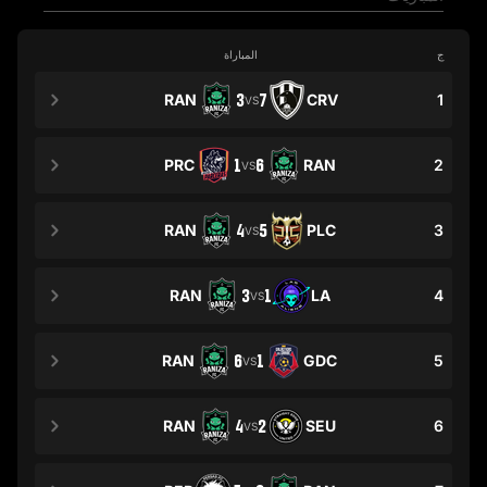
ج
المباراة
RAN
3
7
CRV
1
VS
PRC
1
6
RAN
2
VS
RAN
4
5
PLC
3
VS
RAN
3
1
LA
4
VS
RAN
6
1
GDC
5
VS
RAN
4
2
SEU
6
VS