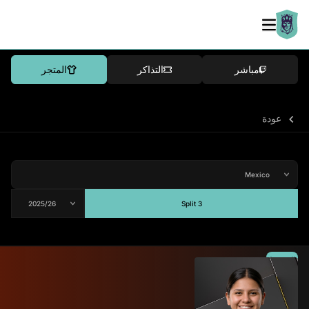
مباشر
التذاكر
المتجر
عودة
Split 3
المتوسط
-