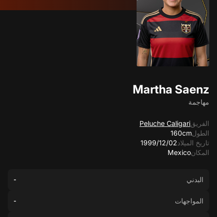
Martha Saenz
مهاجمة
الفريق
Peluche Caligari
الطول
160cm
تاريخ الميلاد
02‏/12‏/1999
المكان
Mexico
البدني
-
المواجهات
-