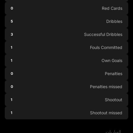
Red Cards
0
Dribbles
5
Successful Dribbles
3
Fouls Committed
1
Own Goals
1
Penalties
0
Penalties missed
0
Shootout
1
Shootout missed
1
المباريات