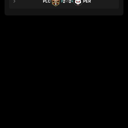
PLC
2
2
PER
3
4
VS