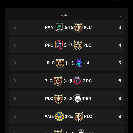
ج
المباراة
RAN
4
5
PLC
3
VS
PRC
5
4
PLC
4
VS
PLC
1
3
LA
5
VS
PLC
0
5
GDC
6
VS
PLC
2
3
PER
8
VS
AME
3
4
PLC
9
VS