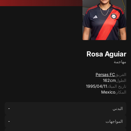
Rosa Aguiar
مهاجمة
الفريق
Persas FC
الطول
162cm
تاريخ الميلاد
11‏/04‏/1995
المكان
Mexico
البدني
-
المواجهات
-