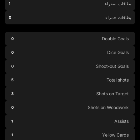
بطاقات صفراء
1
بطاقات حمراء
0
Double Goals
0
Dice Goals
0
Shoot-out Goals
0
Total shots
5
Shots on Target
3
Shots on Woodwork
0
Assists
1
Yellow Cards
1