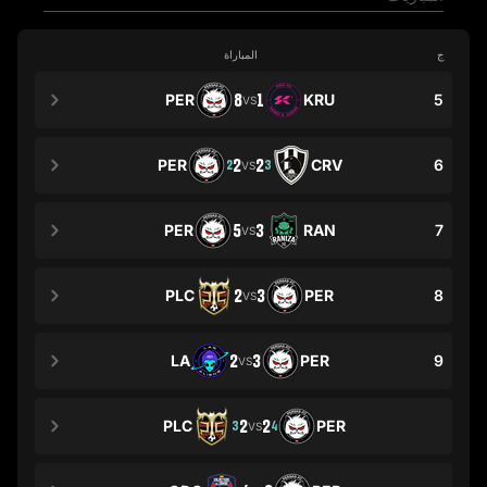
ج
المباراة
PER
8
1
KRU
5
VS
PER
2
2
CRV
6
2
3
VS
PER
5
3
RAN
7
VS
PLC
2
3
PER
8
VS
LA
2
3
PER
9
VS
PLC
2
2
PER
3
4
VS