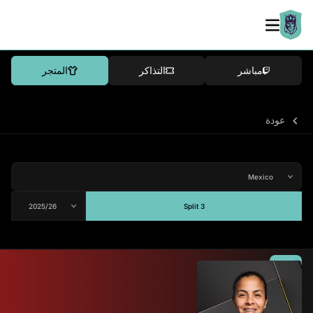
مباشر
التذاكر
المتجر
عودة
Split 3
المتوسط
-