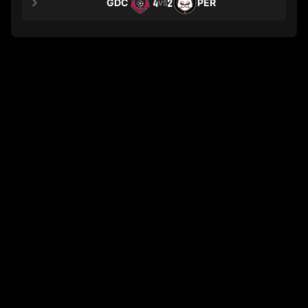
GDC
4
2
PER
VS