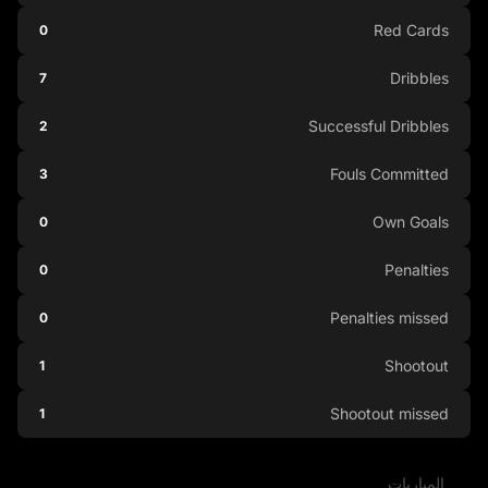
Red Cards
0
Dribbles
7
Successful Dribbles
2
Fouls Committed
3
Own Goals
0
Penalties
0
Penalties missed
0
Shootout
1
Shootout missed
1
المباريات