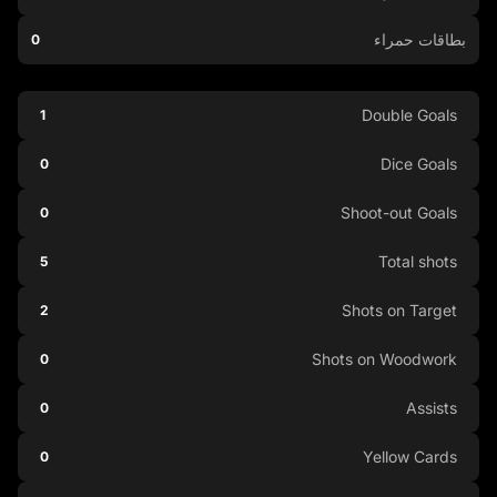
بطاقات حمراء
0
Double Goals
1
Dice Goals
0
Shoot-out Goals
0
Total shots
5
Shots on Target
2
Shots on Woodwork
0
Assists
0
Yellow Cards
0