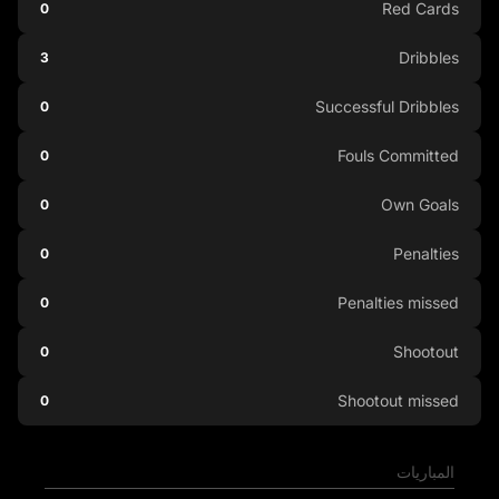
Red Cards
0
Dribbles
3
Successful Dribbles
0
Fouls Committed
0
Own Goals
0
Penalties
0
Penalties missed
0
Shootout
0
Shootout missed
0
المباريات