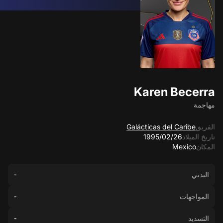
Karen Becerra
مهاجمة
الفريق
Galácticas del Caribe
تاريخ الميلاد
26‏/02‏/1995
المكان
Mexico
البدني
-
المواجهات
-
التسديد
-