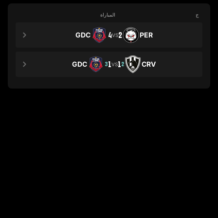
ج
المباراة
GDC
4
2
PER
VS
GDC
1
1
CRV
3
2
VS