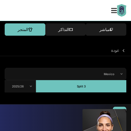
مباشر
التذاكر
المتجر
عودة
Split 3
المتوسط
-