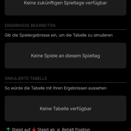
Keine zukünftigen Spieltage verfügbar
ERGEBNISSE BEARBEITEN
Gib die Spielergebnisse ein, um die Tabelle zu simulieren
Keine Spiele an diesem Spieltag
SIMULIERTE TABELLE
So würde die Tabelle mit Ihren Ergebnissen aussehen
Keine Tabelle verfügbar
↑
↓
=
Steigt auf
Steigt ab
Behält Position