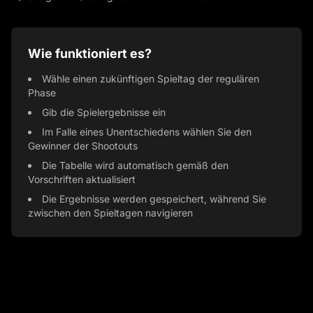
Wie funktioniert es?
Wähle einen zukünftigen Spieltag der regulären
Phase
Gib die Spielergebnisse ein
Im Falle eines Unentschiedens wählen Sie den
Gewinner der Shootouts
Die Tabelle wird automatisch gemäß den
Vorschriften aktualisiert
Die Ergebnisse werden gespeichert, während Sie
zwischen den Spieltagen navigieren