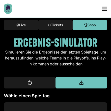
Live
Tickets
Shop
ERGEBNIS-SIMULATOR
Simulieren Sie die Ergebnisse der letzten Spieltage, um
herauszufinden, welche Teams in die Playoffs, ins Play-
In kommen oder ausscheiden
Wähle einen Spieltag