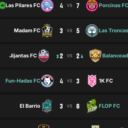
4
7
Las Pilares FC
Porcinas F
VS
3
5
Madam FC
Las Tronca
VS
2
2
Jijantas FC
Balancead
VS
3
4
4
3
Fun-Hadas FC
1K FC
VS
3
6
El Barrio
FLOP FC
VS