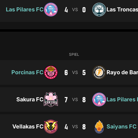
4
0
Las Pilares FC
Las Tronca
VS
SPIEL
6
5
Porcinas FC
Rayo de Ba
VS
7
8
Sakura FC
Las Pilares
VS
4
8
Vellakas FC
Saiyans FC
VS