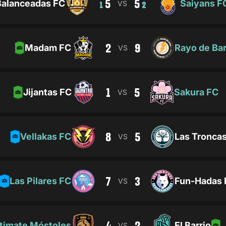
5
5
Balanceadas FC
Saiyans F
VS
1
2
2
9
Madam FC
Rayo de Ba
VS
1
5
Jijantas FC
Sakura FC
VS
8
5
Vellakas FC
Las Tronca
VS
7
3
Las Pilares FC
Fun-Hadas 
VS
4
2
timate Móstoles
El Barrio
VS