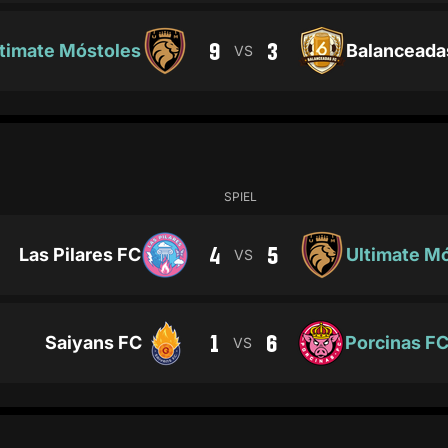
9
3
timate Móstoles
Balanceada
VS
SPIEL
4
5
Las Pilares FC
Ultimate M
VS
1
6
Saiyans FC
Porcinas F
VS