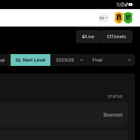
de
Live
Tickets
up
QL Next Level
STATUS
Beendet