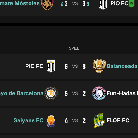
3
3
imate Móstoles
PIO FC
VS
4
3
SPIEL
6
8
PIO FC
Balanceada
VS
5
2
yo de Barcelona
Fun-Hadas 
VS
4
2
Saiyans FC
FLOP FC
VS