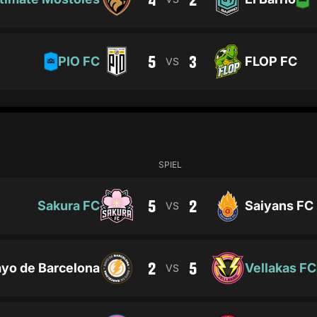
5
3
PIO FC
FLOP FC
VS
SPIEL
5
2
Sakura FC
Saiyans FC
VS
2
5
yo de Barcelona
Vellakas FC
VS