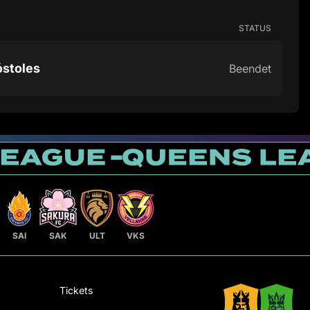
STATUS
óstoles
Beendet
SAI
SAK
ULT
VKS
Tickets