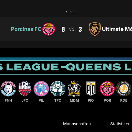
SPIEL
8
3
Porcinas FC
Ultimate M
VS
FNH
JFC
PIL
TFC
MDM
PIO
POR
RDB
Mannschaften
Statistiken