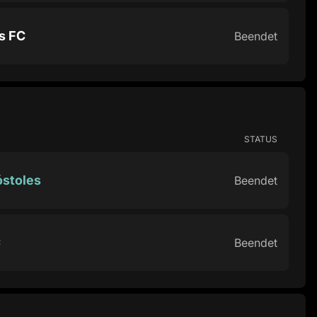
s FC
Beendet
STATUS
óstoles
Beendet
C
Beendet