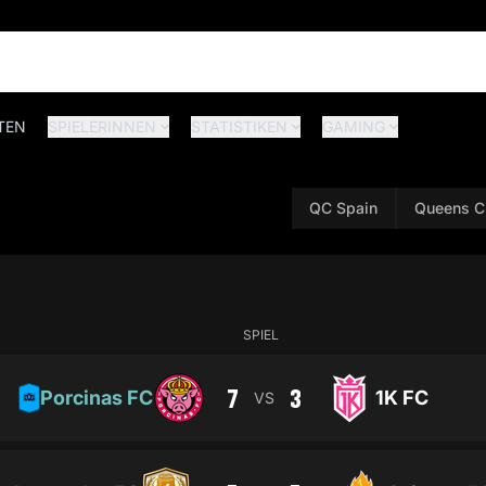
TEN
SPIELERINNEN
STATISTIKEN
GAMING
QC Spain
Queens C
SPIEL
7
3
Porcinas FC
1K FC
VS