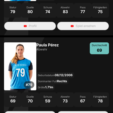
Statur
Duelle
Schuss
Abwehr
Pass
Fähigkeiten
79
80
74
83
77
75
Profil
Spiel ansehen
Paula Pérez
Durchschnitt
Abwehr
69
08/12/2006
Geburtsdatum
Rechts
Dominanter Fuß
#
79
1.71m
Größe
Statur
Duelle
Schuss
Abwehr
Pass
Fähigkeiten
69
70
59
73
67
78