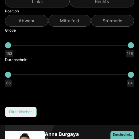
Links
Rechts
Position
Abwehr
Mittelfeld
Stürmerin
Größe
153
176
Durchschnitt
66
84
Filter löschen
Anna Burgaya
Durchschnitt