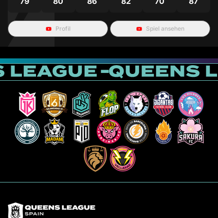
79
80
86
82
70
87
Profil
Spiel ansehen