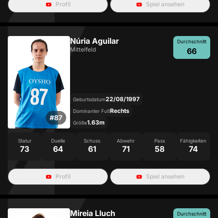
Profil
Spiel ansehen
Núria Aguilar
Durchschnitt
Mittelfeld
66
22/08/1997
Geburtsdatum
Rechts
Dominanter Fuß
#
87
1.63m
Größe
Statur
Duelle
Schuss
Abwehr
Pass
Fähigkeiten
73
64
61
71
58
74
Profil
Spiel ansehen
Mireia Lluch
Durchschnitt