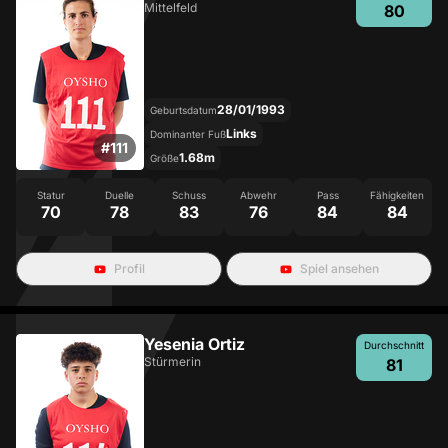
Mittelfeld
80
28/01/1993
Geburtsdatum
Links
Dominanter Fuß
#
111
1.68m
Größe
Statur
Duelle
Schuss
Abwehr
Pass
Fähigkeiten
70
78
83
76
84
84
Profil
Spiel ansehen
Yesenia Ortiz
Durchschnitt
Stürmerin
81