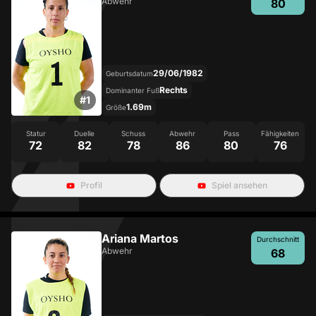
Abwehr
80
29/06/1982
Geburtsdatum
Rechts
Dominanter Fuß
#
1
1.69m
Größe
Statur
Duelle
Schuss
Abwehr
Pass
Fähigkeiten
72
82
78
86
80
76
Profil
Spiel ansehen
Ariana Martos
Durchschnitt
Abwehr
68