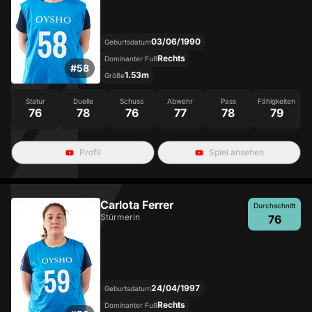
03/06/1990
Geburtsdatum
Rechts
Dominanter Fuß
#
58
1.53m
Größe
Statur
Duelle
Schuss
Abwehr
Pass
Fähigkeiten
76
78
76
77
78
79
Profil
Spiel ansehen
Carlota Ferrer
Durchschnitt
Stürmerin
76
24/04/1997
Geburtsdatum
Rechts
Dominanter Fuß