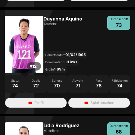
Dayanna Aquino
Durchschnitt
Abwehr
73
01/02/1995
Geburtsdatum
Links
Dominanter Fuß
#
121
1.69m
Größe
Statur
Duelle
Schuss
Abwehr
Pass
Fähigkeiten
74
72
70
71
76
74
Profil
Spiel ansehen
Lídia Rodríguez
Durchschnitt
Mittelfeld
68