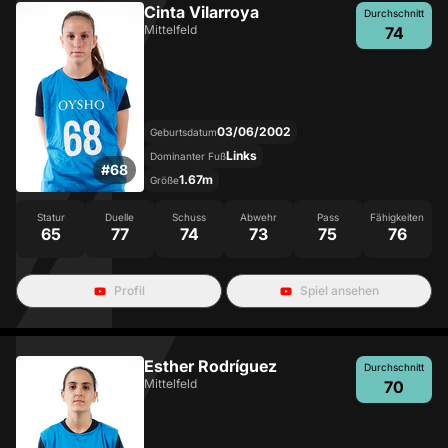
Cinta Vilarroya
Durchschnitt
Mittelfeld
74
03/06/2002
Geburtsdatum
Links
Dominanter Fuß
#
68
1.67m
Größe
Statur
Duelle
Schuss
Abwehr
Pass
Fähigkeiten
65
77
74
73
75
76
Profil
Spiel ansehen
Esther Rodríguez
Durchschnitt
Mittelfeld
70