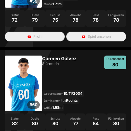
#
59
1.71m
Größe
Statur
Duelle
Schuss
Abwehr
Pass
Fähigkeiten
72
79
75
78
78
78
Profil
Spiel ansehen
Carmen Gálvez
Durchschnitt
Stürmerin
80
10/11/2004
Geburtsdatum
Rechts
Dominanter Fuß
#
60
1.58m
Größe
Statur
Duelle
Schuss
Abwehr
Pass
Fähigkeiten
82
80
80
77
84
80