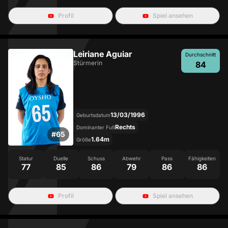
Profil
Spiel ansehen
Leiriane Aguiar
Durchschnitt
Stürmerin
84
13/03/1996
Geburtsdatum
Rechts
Dominanter Fuß
#
65
1.64m
Größe
Statur
Duelle
Schuss
Abwehr
Pass
Fähigkeiten
77
85
86
79
86
86
Profil
Spiel ansehen