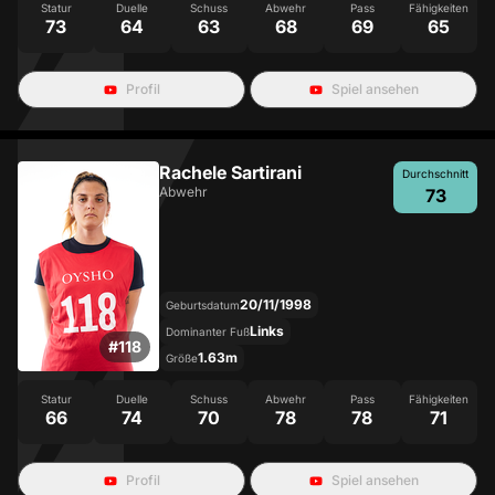
Statur
Duelle
Schuss
Abwehr
Pass
Fähigkeiten
73
64
63
68
69
65
Profil
Spiel ansehen
Rachele Sartirani
Durchschnitt
Abwehr
73
20/11/1998
Geburtsdatum
Links
Dominanter Fuß
#
118
1.63m
Größe
Statur
Duelle
Schuss
Abwehr
Pass
Fähigkeiten
66
74
70
78
78
71
Profil
Spiel ansehen