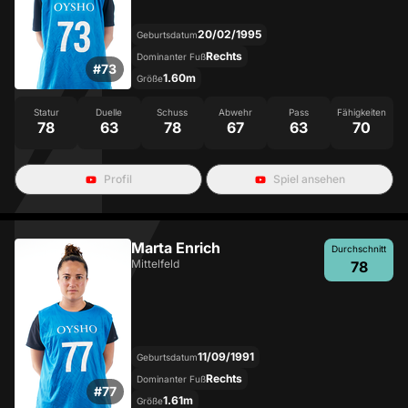
20/02/1995
Geburtsdatum
Rechts
Dominanter Fuß
#
73
1.60m
Größe
Statur
Duelle
Schuss
Abwehr
Pass
Fähigkeiten
78
63
78
67
63
70
Profil
Spiel ansehen
Marta Enrich
Durchschnitt
Mittelfeld
78
11/09/1991
Geburtsdatum
Rechts
Dominanter Fuß
#
77
1.61m
Größe