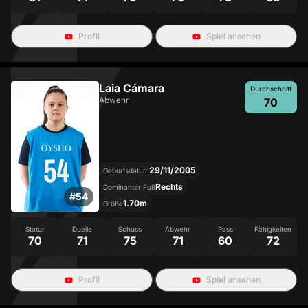
Profil
Spiel ansehen
Laia Cámara
Durchschnitt
Abwehr
70
29/11/2005
Geburtsdatum
Rechts
Dominanter Fuß
#
54
1.70m
Größe
Statur
Duelle
Schuss
Abwehr
Pass
Fähigkeiten
70
71
75
71
60
72
Profil
Spiel ansehen