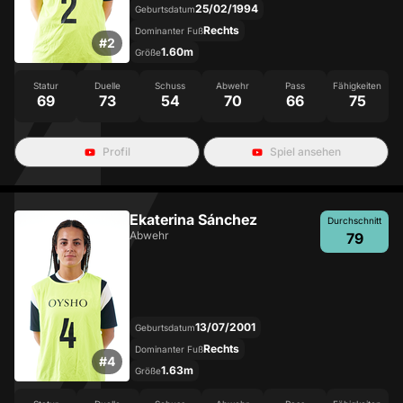
25/02/1994
Geburtsdatum
Rechts
Dominanter Fuß
#
2
1.60m
Größe
Statur
Duelle
Schuss
Abwehr
Pass
Fähigkeiten
69
73
54
70
66
75
Profil
Spiel ansehen
Ekaterina Sánchez
Durchschnitt
Abwehr
79
13/07/2001
Geburtsdatum
Rechts
Dominanter Fuß
#
4
1.63m
Größe