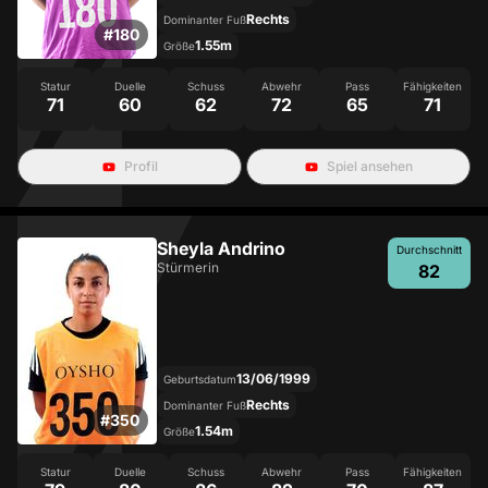
Rechts
Dominanter Fuß
#
180
1.55m
Größe
Statur
Duelle
Schuss
Abwehr
Pass
Fähigkeiten
71
60
62
72
65
71
Profil
Spiel ansehen
Sheyla Andrino
Durchschnitt
Stürmerin
82
13/06/1999
Geburtsdatum
Rechts
Dominanter Fuß
#
350
1.54m
Größe
Statur
Duelle
Schuss
Abwehr
Pass
Fähigkeiten