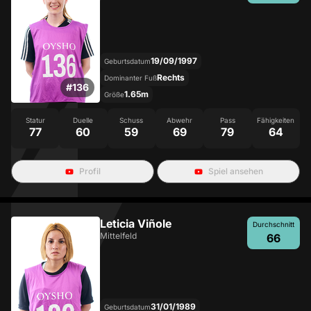
19/09/1997
Geburtsdatum
Rechts
Dominanter Fuß
#
136
1.65m
Größe
Statur
Duelle
Schuss
Abwehr
Pass
Fähigkeiten
77
60
59
69
79
64
Profil
Spiel ansehen
Leticia Viñole
Durchschnitt
Mittelfeld
66
31/01/1989
Geburtsdatum