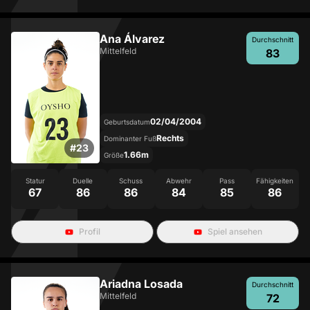
Ana Álvarez
Durchschnitt
Mittelfeld
83
02/04/2004
Geburtsdatum
Rechts
Dominanter Fuß
#
23
1.66m
Größe
Statur
Duelle
Schuss
Abwehr
Pass
Fähigkeiten
67
86
86
84
85
86
Profil
Spiel ansehen
Ariadna Losada
Durchschnitt
Mittelfeld
72