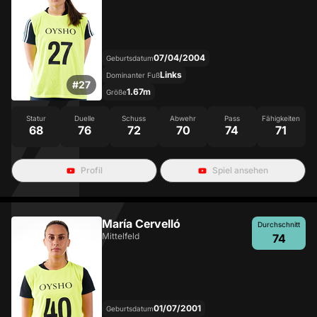
07/04/2004
Geburtsdatum
Links
Dominanter Fuß
#
27
1.67m
Größe
Statur
Duelle
Schuss
Abwehr
Pass
Fähigkeiten
68
76
72
70
74
71
Profil
Spiel ansehen
María Cervelló
Durchschnitt
Mittelfeld
74
01/07/2001
Geburtsdatum