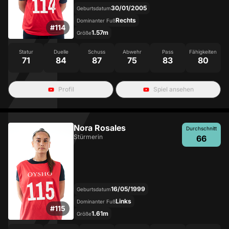
30/01/2005
Geburtsdatum
Rechts
Dominanter Fuß
#
114
1.57m
Größe
Statur
Duelle
Schuss
Abwehr
Pass
Fähigkeiten
71
84
87
75
83
80
Profil
Spiel ansehen
Nora Rosales
Durchschnitt
Stürmerin
66
16/05/1999
Geburtsdatum
Links
Dominanter Fuß
#
115
1.61m
Größe