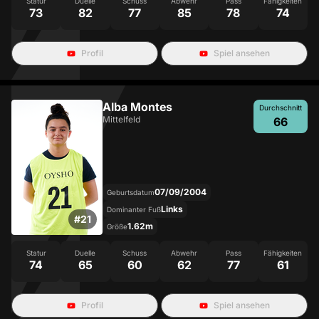
Statur
Duelle
Schuss
Abwehr
Pass
Fähigkeiten
73
82
77
85
78
74
Profil
Spiel ansehen
Alba Montes
Durchschnitt
Mittelfeld
66
07/09/2004
Geburtsdatum
Links
Dominanter Fuß
#
21
1.62m
Größe
Statur
Duelle
Schuss
Abwehr
Pass
Fähigkeiten
74
65
60
62
77
61
Profil
Spiel ansehen