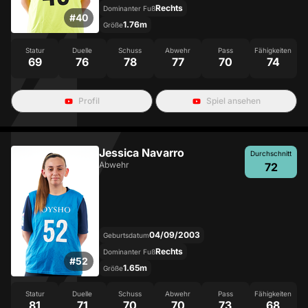
Rechts
Dominanter Fuß
#
40
1.76m
Größe
Statur
Duelle
Schuss
Abwehr
Pass
Fähigkeiten
69
76
78
77
70
74
Profil
Spiel ansehen
Jessica Navarro
Durchschnitt
Abwehr
72
04/09/2003
Geburtsdatum
Rechts
Dominanter Fuß
#
52
1.65m
Größe
Statur
Duelle
Schuss
Abwehr
Pass
Fähigkeiten
81
71
70
70
73
68