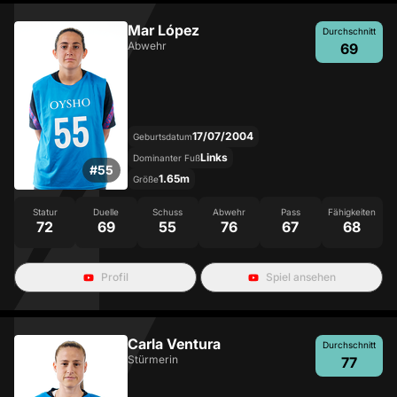
Mar López
Durchschnitt
Abwehr
69
17/07/2004
Geburtsdatum
Links
Dominanter Fuß
#
55
1.65m
Größe
Statur
Duelle
Schuss
Abwehr
Pass
Fähigkeiten
72
69
55
76
67
68
Profil
Spiel ansehen
Carla Ventura
Durchschnitt
Stürmerin
77