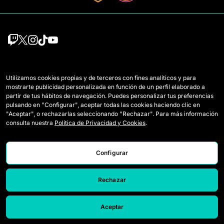
Mannschaften
Regeln
Utilizamos cookies propias y de terceros con fines analíticos y para
Draft-Spielerinnen
Wie Queens gespielt wird
mostrarte publicidad personalizada en función de un perfil elaborado a
partir de tus hábitos de navegación. Puedes personalizar tus preferencias
Wildcards
Tickets
pulsando en "Configurar", aceptar todas las cookies haciendo clic en
"Aceptar", o rechazarlas seleccionando "Rechazar". Para más información
Spiele
Presseakkreditierungen
consulta nuestra
Política de Privacidad y Cookies
.
Klassifikation
Kontakt
Configurar
Statistiken
Arbeiten Sie mit uns
Simulator
Rechazar
Aceptar