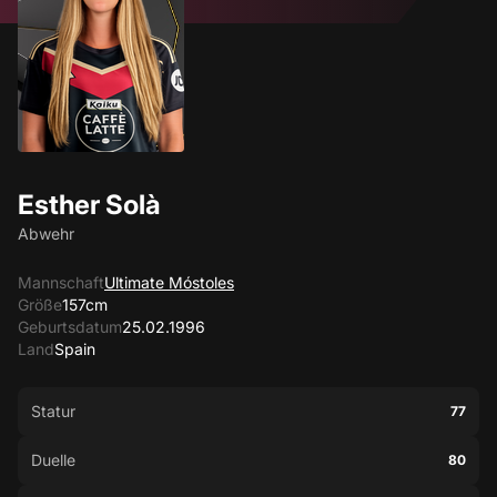
Esther Solà
Abwehr
Mannschaft
Ultimate Móstoles
Größe
157cm
Geburtsdatum
25.02.1996
Land
Spain
Statur
77
Duelle
80