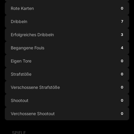
Rote Karten
0
Dribbeln
7
Erfolgreiches Dribbeln
3
Begangene Fouls
4
Eigen Tore
0
Strafstöße
0
Verschossene Strafstöße
0
Shootout
0
Verchossene Shootout
0
SPIELE