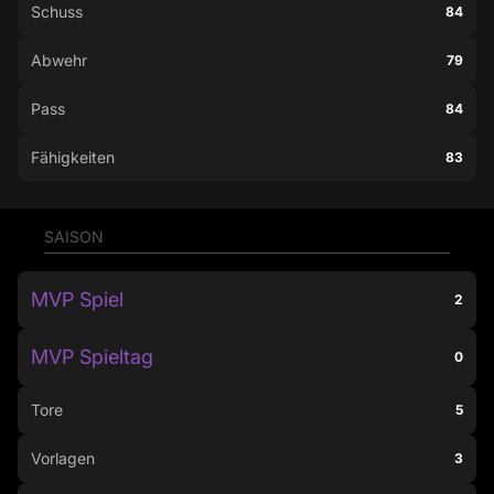
Schuss
84
Abwehr
79
Pass
84
Fähigkeiten
83
SAISON
MVP Spiel
2
MVP Spieltag
0
Tore
5
Vorlagen
3