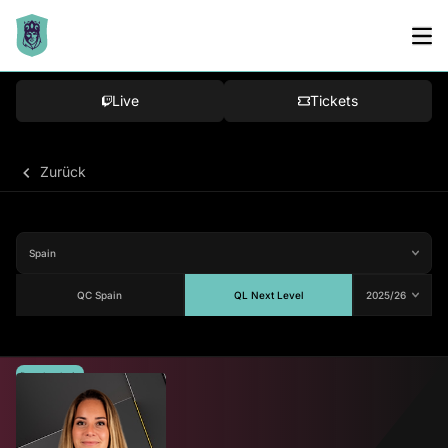
Live
Tickets
Zurück
QC Spain
QL Next Level
Durchschnitt
81