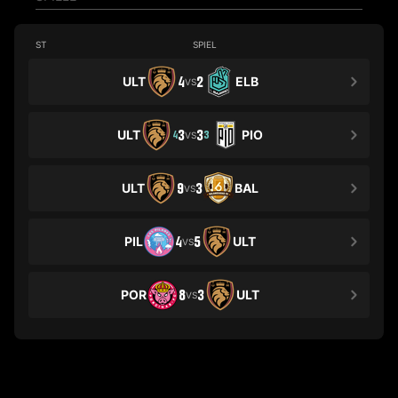
ST
SPIEL
ULT
4
2
ELB
VS
ULT
3
3
PIO
4
3
VS
ULT
9
3
BAL
VS
PIL
4
5
ULT
VS
POR
8
3
ULT
VS