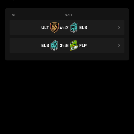
ST
SPIEL
ULT
4
2
ELB
VS
ELB
3
6
FLP
VS