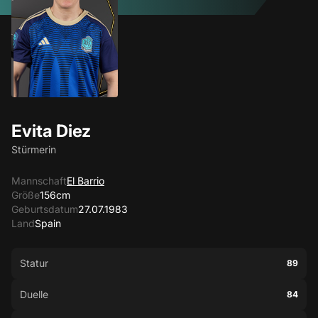
Evita Diez
Stürmerin
Mannschaft
El Barrio
Größe
156cm
Geburtsdatum
27.07.1983
Land
Spain
Statur
89
Duelle
84