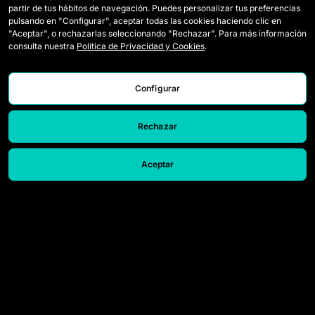
partir de tus hábitos de navegación. Puedes personalizar tus preferencias
Draft-Spielerinnen
Wie Queens gespielt wird
pulsando en "Configurar", aceptar todas las cookies haciendo clic en
"Aceptar", o rechazarlas seleccionando "Rechazar". Para más información
Wildcards
Tickets
consulta nuestra
Política de Privacidad y Cookies
.
Spiele
Presseakkreditierungen
Configurar
Klassifikation
Kontakt
Statistiken
Arbeiten Sie mit uns
Rechazar
Simulator
Aceptar
© 2026 Queens League. All rights reserved.
Rechtlicher Hinweis