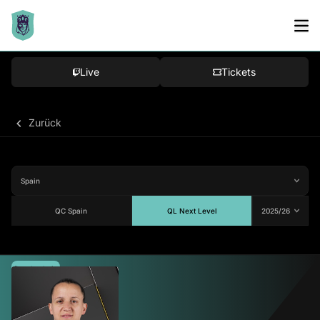
Live
Tickets
Zurück
QC Spain
QL Next Level
Durchschnitt
86