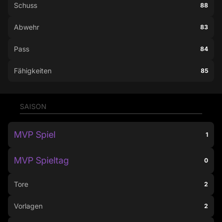
Schuss
88
Abwehr
83
Pass
84
Fähigkeiten
85
SAISON
MVP Spiel
1
MVP Spieltag
0
Tore
2
Vorlagen
2