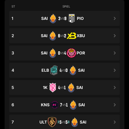
ST
SPIEL
1
SAI
3
9
PIO
VS
2
SAI
6
2
XBU
VS
3
SAI
0
4
POR
VS
4
ELB
4
0
SAI
VS
5
1K
4
1
SAI
VS
6
KNS
7
1
SAI
VS
7
ULT
5
5
SAI
3
0
VS