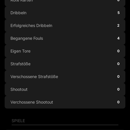
Dribbeln
5
Erfolgreiches Dribbeln
2
Begangene Fouls
4
Eigen Tore
0
Strafstöße
0
Verschossene Strafstöße
0
Shootout
0
Verchossene Shootout
0
SPIELE