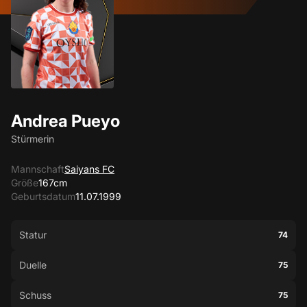
Andrea Pueyo
Stürmerin
Mannschaft
Saiyans FC
Größe
167cm
Geburtsdatum
11.07.1999
Statur
74
Duelle
75
Schuss
75