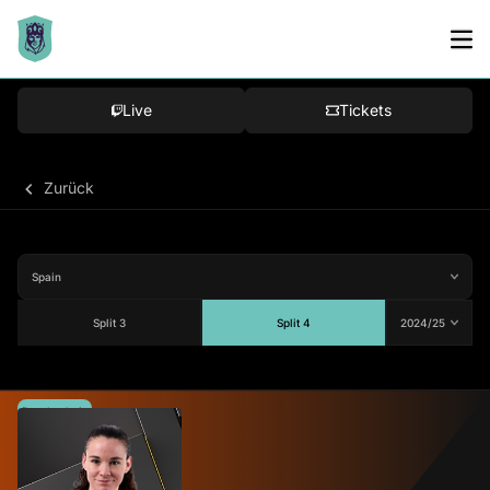
Live
Tickets
Zurück
Split 3
Split 4
Durchschnitt
74