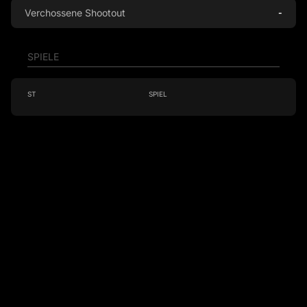
Verchossene Shootout
-
SPIELE
ST
SPIEL