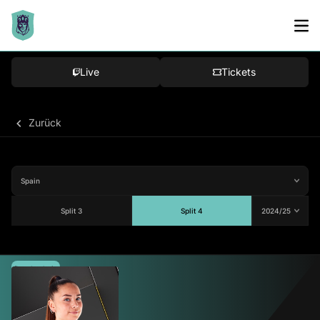
Live
Tickets
Zurück
Split 3
Split 4
Durchschnitt
66