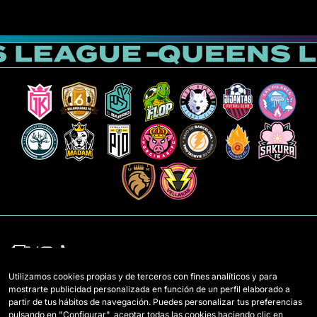
Utilizamos cookies propias y de terceros con fines analíticos y para
mostrarte publicidad personalizada en función de un perfil elaborado a
Mannschaften
Regeln
partir de tus hábitos de navegación. Puedes personalizar tus preferencias
pulsando en "Configurar", aceptar todas las cookies haciendo clic en