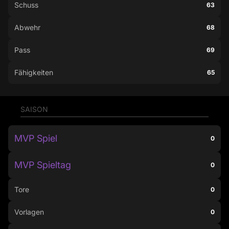
Schuss
63
Abwehr
68
Pass
69
Fähigkeiten
65
SAISON
MVP Spiel
0
MVP Spieltag
0
Tore
0
Vorlagen
0