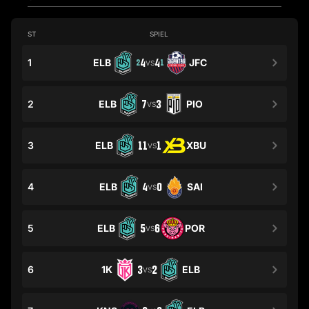
ST
SPIEL
1
ELB
4
4
JFC
2
1
VS
2
ELB
7
3
PIO
VS
3
ELB
11
1
XBU
VS
4
ELB
4
0
SAI
VS
5
ELB
5
6
POR
VS
6
1K
3
2
ELB
VS