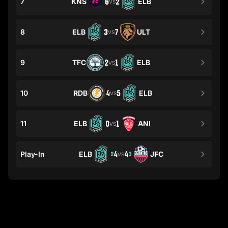
7
KNS
6
2
ELB
VS
8
ELB
3
7
ULT
VS
9
TFC
2
1
ELB
VS
10
RDB
4
5
ELB
VS
11
ELB
0
1
ANI
VS
Play-In
ELB
4
4
JFC
2
3
VS