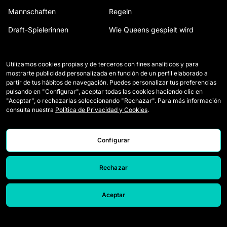
Mannschaften
Regeln
Draft-Spielerinnen
Wie Queens gespielt wird
Wildcards
Tickets
Utilizamos cookies propias y de terceros con fines analíticos y para
Spiele
Presseakkreditierungen
mostrarte publicidad personalizada en función de un perfil elaborado a
partir de tus hábitos de navegación. Puedes personalizar tus preferencias
Klassifikation
Kontakt
pulsando en "Configurar", aceptar todas las cookies haciendo clic en
"Aceptar", o rechazarlas seleccionando "Rechazar". Para más información
Statistiken
Arbeiten Sie mit uns
consulta nuestra
Política de Privacidad y Cookies
.
Simulator
Configurar
Rechazar
Aceptar