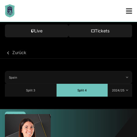
Live
Tickets
Zurück
Split 3
Split 4
Durchschnitt
68