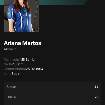
Ariana Martos
Abwehr
Mannschaft
El Barrio
Größe
160cm
Geburtsdatum
25.02.1994
Land
Spain
Statur
69
Duelle
73