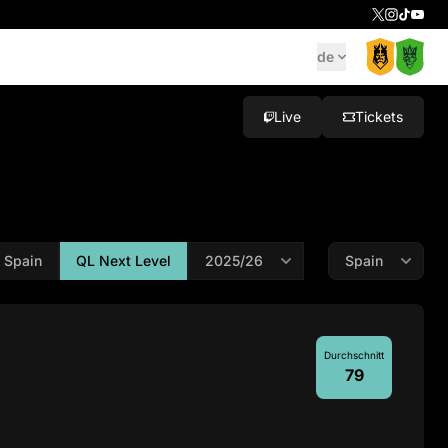
de
Live
Tickets
 Spain
QL Next Level
Durchschnitt
79