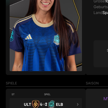
Größe
1
Geburt
Land
Sp
SPIELE
SAISON
ST
SPIEL
MV
4
2
ULT
ELB
VS