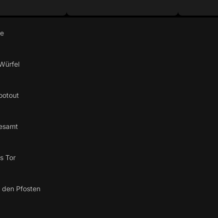
re
Würfel
ootout
esamt
s Tor
 den Pfosten