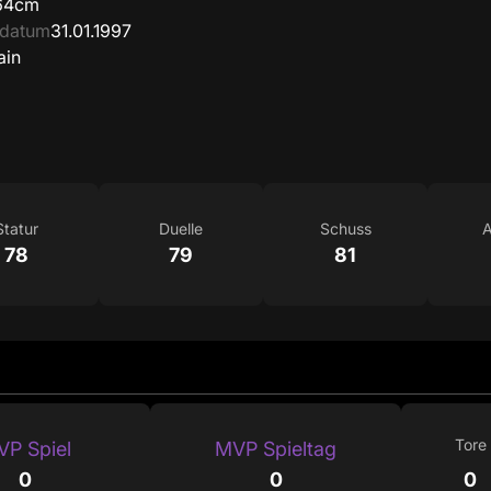
64cm
sdatum
31.01.1997
ain
Statur
Duelle
Schuss
A
78
79
81
Tore
P Spiel
MVP Spieltag
0
0
0