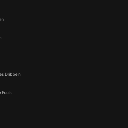
en
n
es Dribbeln
 Fouls