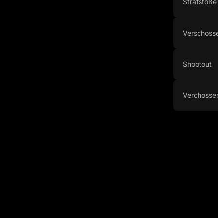
Strafstöße
Verschosse
Shootout
Verchosse