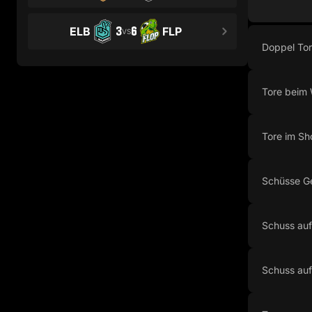
3
6
ELB
FLP
VS
Doppel To
Tore beim 
Tore im Sh
Schüsse G
Schuss auf
Schuss auf