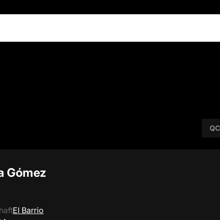
QC
a Gómez
haft
El Barrio