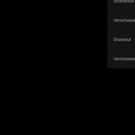
Strafstöße
Verschosse
Shootout
Verchosse