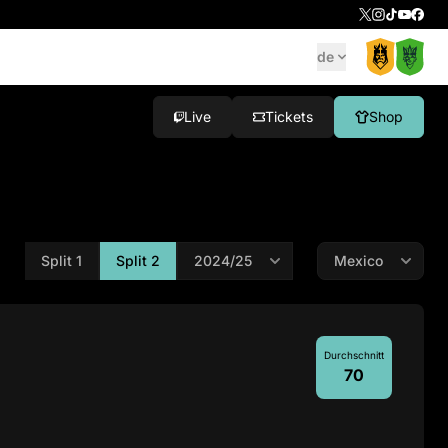
de
Live
Tickets
Shop
Split 1
Split 2
Durchschnitt
70