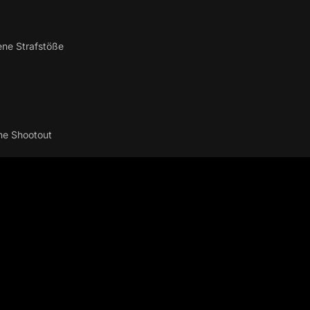
ne Strafstöße
ne Shootout