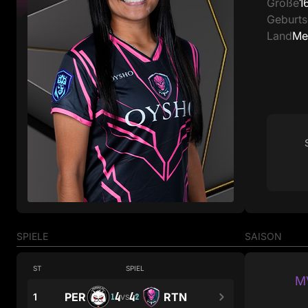
Größe
1
Geburt
Land
Me
SPIELE
SAISON
ST
SPIEL
MV
4
4
PER
RTN
1
1
2
VS