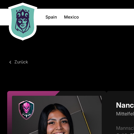
Spain
Mexico
Zurück
Nancy
Mittelfe
Mannsc