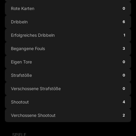
Rote Karten
0
Dribbeln
6
Erfolgreiches Dribbeln
1
Begangene Fouls
3
Eigen Tore
0
Strafstöße
0
Verschossene Strafstöße
0
Shootout
4
Verchossene Shootout
2
SPIELE