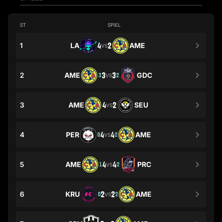
ST
SPIEL
1
LA
4
2
AME
VS
2
AME
3
3
GDC
3
2
VS
3
AME
4
2
SEU
VS
4
PER
4
4
AME
0
2
VS
5
AME
4
4
PRC
1
2
VS
6
KRU
2
2
AME
0
2
VS