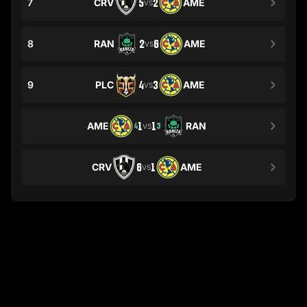
7
CRV
5
2
AME
VS
8
RAN
2
6
AME
VS
9
PLC
4
3
AME
VS
AME
1
1
RAN
4
3
VS
CRV
6
1
AME
VS