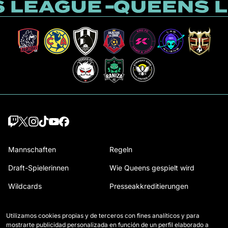
Mannschaften
Regeln
Draft-Spielerinnen
Wie Queens gespielt wird
Wildcards
Presseakkreditierungen
Spiele
Kontakt
Utilizamos cookies propias y de terceros con fines analíticos y para
Klassifikation
Arbeiten Sie mit uns
mostrarte publicidad personalizada en función de un perfil elaborado a