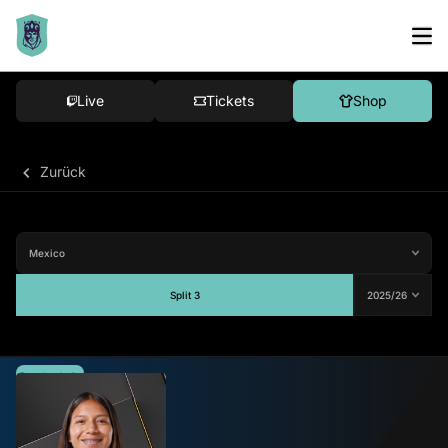
Live
Tickets
Shop
Zurück
Split 3
Durchschnitt
-