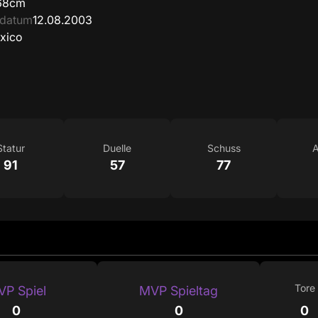
68cm
sdatum
12.08.2003
xico
Statur
Duelle
Schuss
A
91
57
77
Tore
P Spiel
MVP Spieltag
0
0
0