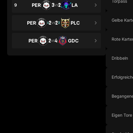
Torpass
3
2
PER
LA
9
VS
Gelbe Kart
2
2
PER
PLC
4
3
VS
Rote Karte
2
4
PER
GDC
VS
Dribbeln
Erfolgreich
Begangene
Eigen Tore