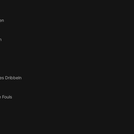
en
n
es Dribbeln
 Fouls