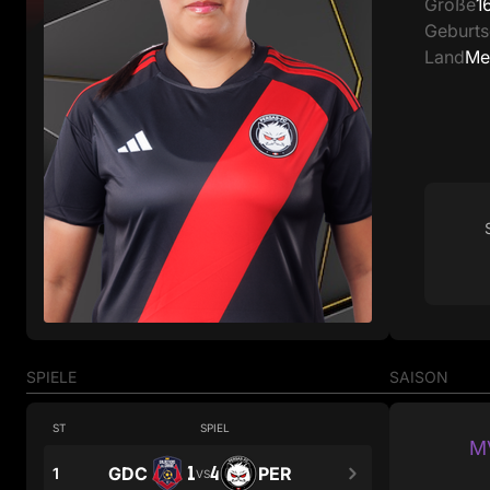
Größe
1
Geburt
Land
Me
SPIELE
SAISON
ST
SPIEL
MV
1
4
GDC
PER
1
VS