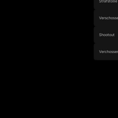
Strafstöße
Verschosse
Shootout
Verchosse