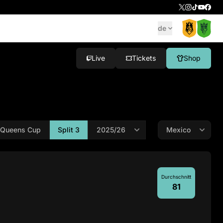
de
Live
Tickets
Shop
Queens Cup
Split 3
Durchschnitt
81