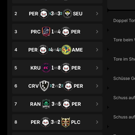
3
3
PER
SEU
2
4
2
VS
Doppel To
1
4
PRC
PER
3
VS
Tore beim 
4
4
PER
AME
4
0
2
VS
Tore im Sh
1
8
KRU
PER
5
VS
Schüsse G
2
2
CRV
PER
6
3
2
VS
Schuss auf
3
5
RAN
PER
7
VS
Schuss auf
3
2
PER
PLC
8
VS