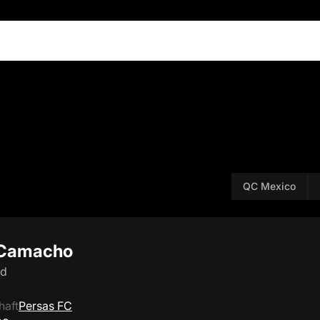
QC Mexico
l Camacho
ld
haft
Persas FC