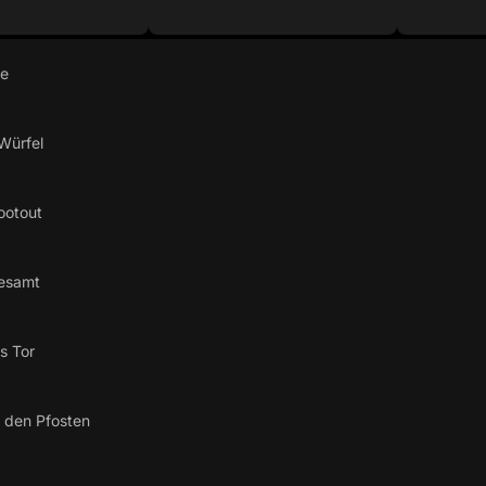
re
Würfel
ootout
esamt
s Tor
 den Pfosten