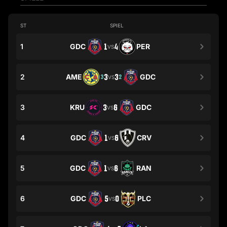
ST
SPIEL
1
GDC
1
4
PER
VS
2
AME
3
3
GDC
3
2
VS
3
KRU
3
6
GDC
VS
4
GDC
1
6
CRV
VS
5
GDC
1
6
RAN
VS
6
GDC
5
0
PLC
VS