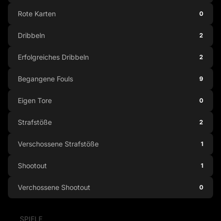
Rote Karten
0
Dribbeln
2
Erfolgreiches Dribbeln
2
Begangene Fouls
9
Eigen Tore
0
Strafstöße
2
Verschossene Strafstöße
1
Shootout
1
Verchossene Shootout
0
SPIELE