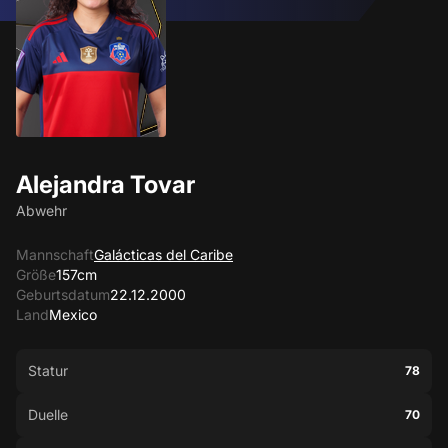
Alejandra Tovar
Abwehr
Mannschaft
Galácticas del Caribe
Größe
157cm
Geburtsdatum
22.12.2000
Land
Mexico
Statur
78
Duelle
70