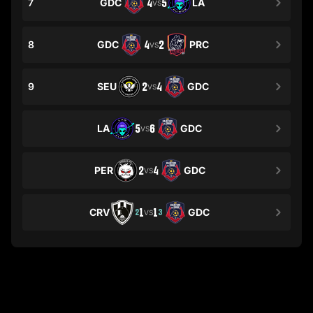
7
GDC
4
5
LA
VS
8
GDC
4
2
PRC
VS
9
SEU
2
4
GDC
VS
LA
5
6
GDC
VS
PER
2
4
GDC
VS
CRV
1
1
GDC
2
3
VS