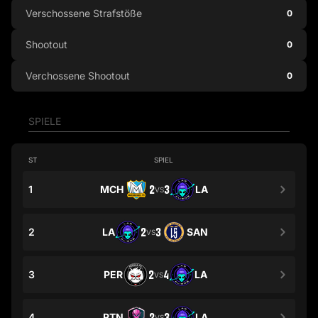
Verschossene Strafstöße
0
Shootout
0
Verchossene Shootout
0
SPIELE
ST
SPIEL
1
MCH
2
3
LA
VS
2
LA
2
3
SAN
VS
3
PER
2
4
LA
VS
4
RTN
2
3
LA
VS