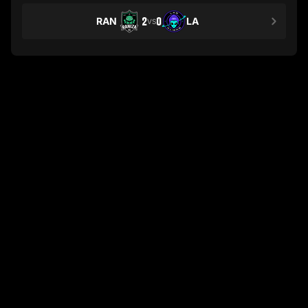
RAN
2
0
LA
VS