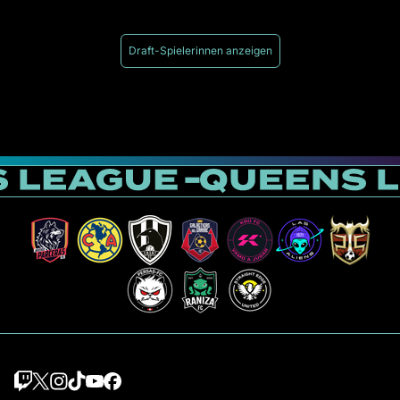
Draft-Spielerinnen anzeigen