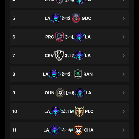
5
LA
2
3
GDC
VS
6
PRC
3
1
LA
VS
7
CRV
3
2
LA
VS
8
LA
2
2
RAN
2
0
VS
9
OUN
1
5
LA
VS
10
LA
4
4
PLC
2
0
VS
11
LA
4
4
CHA
1
0
VS