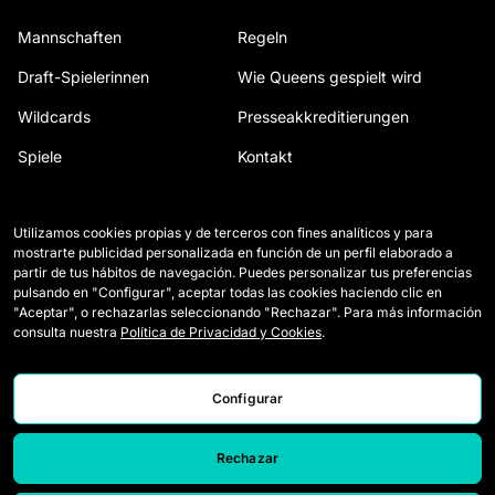
Mannschaften
Regeln
Draft-Spielerinnen
Wie Queens gespielt wird
Wildcards
Presseakkreditierungen
Spiele
Kontakt
Klassifikation
Arbeiten Sie mit uns
Utilizamos cookies propias y de terceros con fines analíticos y para
Statistiken
mostrarte publicidad personalizada en función de un perfil elaborado a
partir de tus hábitos de navegación. Puedes personalizar tus preferencias
pulsando en "Configurar", aceptar todas las cookies haciendo clic en
"Aceptar", o rechazarlas seleccionando "Rechazar". Para más información
consulta nuestra
Política de Privacidad y Cookies
.
Configurar
Rechazar
© 2026 Queens League. All rights reserved.