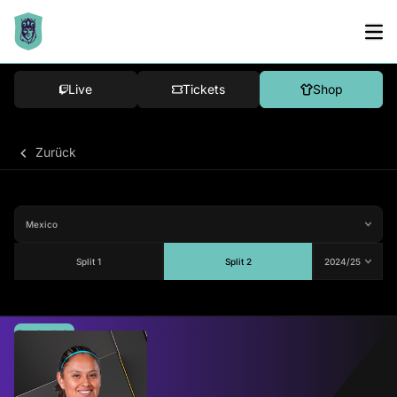
Live
Tickets
Shop
Zurück
Split 1
Split 2
Durchschnitt
82