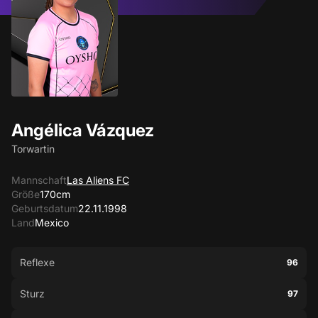
Angélica Vázquez
Torwartin
Mannschaft
Las Aliens FC
Größe
170cm
Geburtsdatum
22.11.1998
Land
Mexico
Reflexe
96
Sturz
97