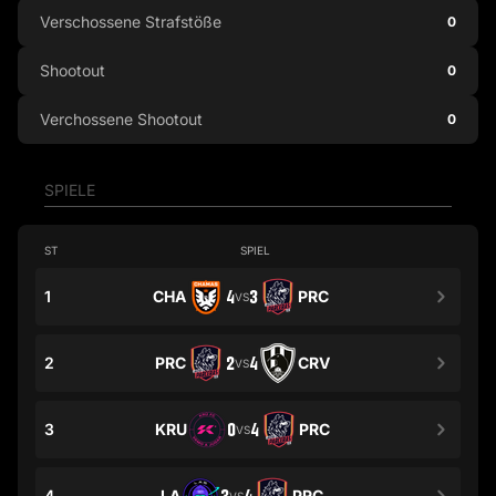
Verschossene Strafstöße
0
Shootout
0
Verchossene Shootout
0
SPIELE
ST
SPIEL
1
CHA
4
3
PRC
VS
2
PRC
2
4
CRV
VS
3
KRU
0
4
PRC
VS
4
LA
PRC
VS