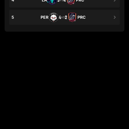
3
4
5
PER
4
2
PRC
VS