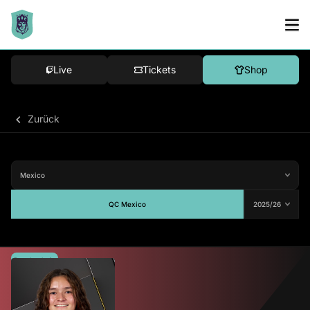
Live
Tickets
Shop
Zurück
QC Mexico
Durchschnitt
83