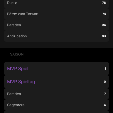
Duelle
78
Pässe zum Torwart
74
Paraden
96
Antizipation
83
SAISON
MVP Spiel
1
MVP Spieltag
0
Paraden
7
Gegentore
6