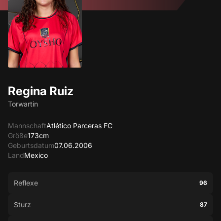
Regina Ruiz
Torwartin
Mannschaft
Atlético Parceras FC
Größe
173cm
Geburtsdatum
07.06.2006
Land
Mexico
Reflexe
96
Sturz
87