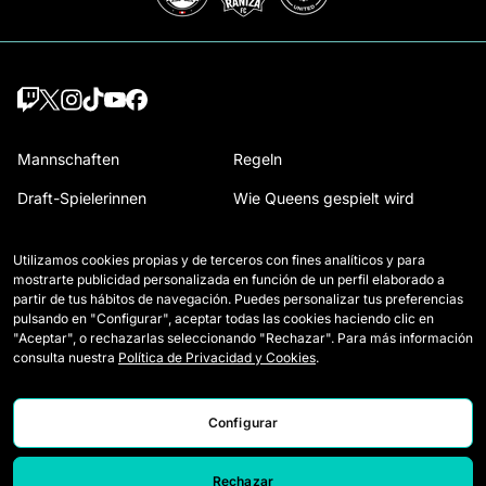
Mannschaften
Regeln
Draft-Spielerinnen
Wie Queens gespielt wird
Wildcards
Presseakkreditierungen
Utilizamos cookies propias y de terceros con fines analíticos y para
Spiele
Kontakt
mostrarte publicidad personalizada en función de un perfil elaborado a
partir de tus hábitos de navegación. Puedes personalizar tus preferencias
Klassifikation
Arbeiten Sie mit uns
pulsando en "Configurar", aceptar todas las cookies haciendo clic en
"Aceptar", o rechazarlas seleccionando "Rechazar". Para más información
Statistiken
consulta nuestra
Política de Privacidad y Cookies
.
Configurar
Rechazar