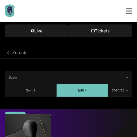
Live
Tickets
Zurück
Split 3
Split 4
Durchschnitt
81