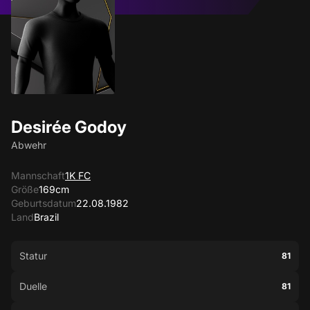
Desirée Godoy
Abwehr
Mannschaft
1K FC
Größe
169cm
Geburtsdatum
22.08.1982
Land
Brazil
Statur
81
Duelle
81