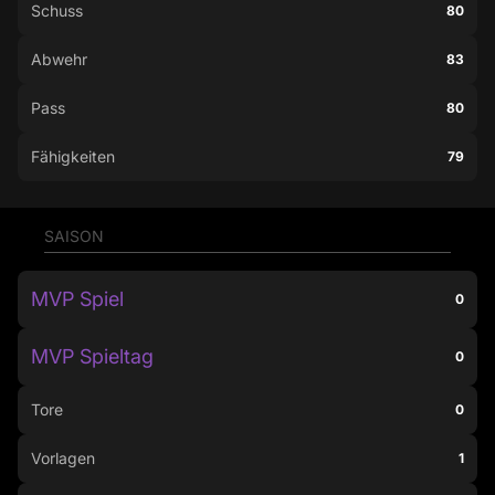
Schuss
80
Abwehr
83
Pass
80
Fähigkeiten
79
SAISON
MVP Spiel
0
MVP Spieltag
0
Tore
0
Vorlagen
1