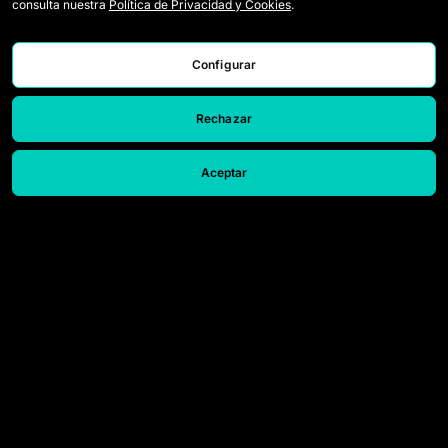
consulta nuestra
Política de Privacidad y Cookies
.
Wildcards
Tickets
Spiele
Presseakkreditierungen
Configurar
Klassifikation
Kontakt
Rechazar
Statistiken
Arbeiten Sie mit uns
Simulator
Aceptar
© 2026 Queens League. All rights reserved.
Rechtlicher Hinweis
Datenschutzrichtlinie und Cookies
Beschwerdestelle
Konfigurieren