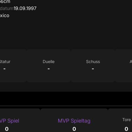
56cm
sdatum
19.09.1997
xico
Statur
Duelle
Schuss
A
-
-
-
Tore
P Spiel
MVP Spieltag
0
0
0