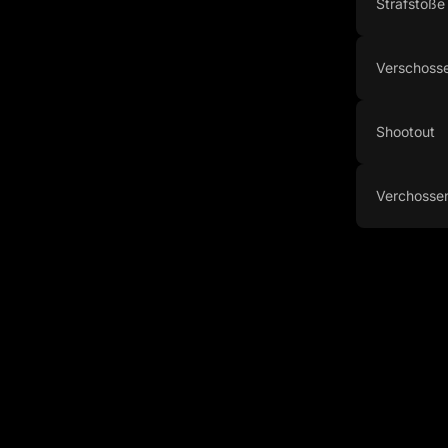
Strafstöße
Verschosse
Shootout
Verchosse