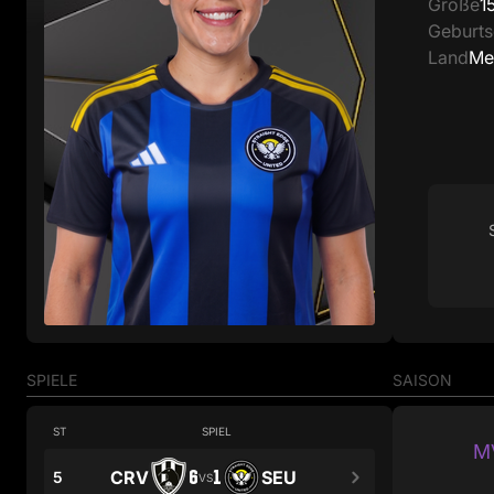
Größe
1
Geburt
Land
Me
SPIELE
SAISON
ST
SPIEL
MV
6
1
CRV
SEU
5
VS