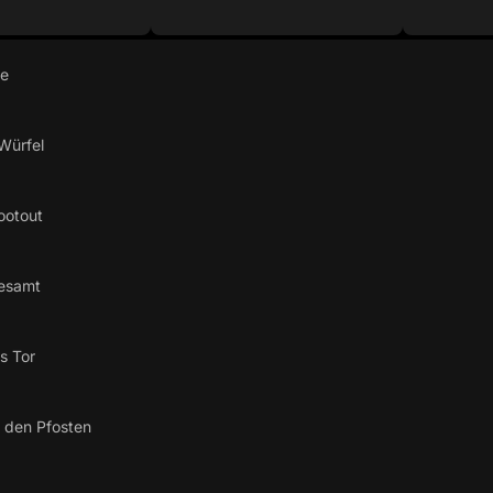
re
Würfel
ootout
esamt
s Tor
 den Pfosten