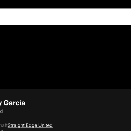
y García
ld
haft
Straight Edge United