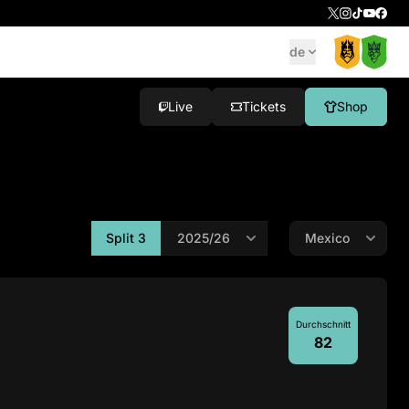
de
Live
Tickets
Shop
Split 3
Durchschnitt
82