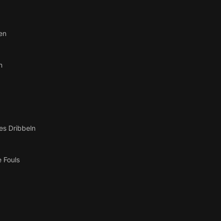
en
n
es Dribbeln
 Fouls