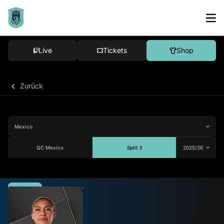
Live
Tickets
Shop
Zurück
QC Mexico
Split 3
Durchschnitt
82