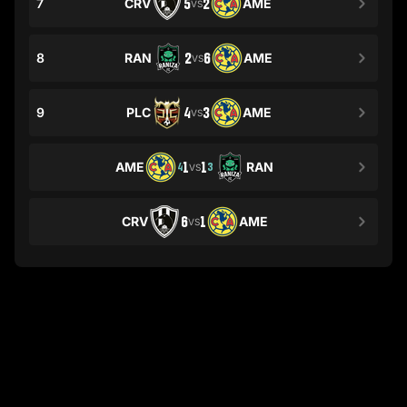
7
CRV
5
2
AME
VS
8
RAN
2
6
AME
VS
9
PLC
4
3
AME
VS
AME
1
1
RAN
4
3
VS
CRV
6
1
AME
VS