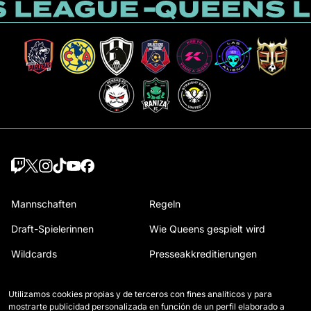
Mannschaften
Regeln
Draft-Spielerinnen
Wie Queens gespielt wird
Wildcards
Presseakkreditierungen
Spiele
Kontakt
Utilizamos cookies propias y de terceros con fines analíticos y para
Klassifikation
Arbeiten Sie mit uns
mostrarte publicidad personalizada en función de un perfil elaborado a