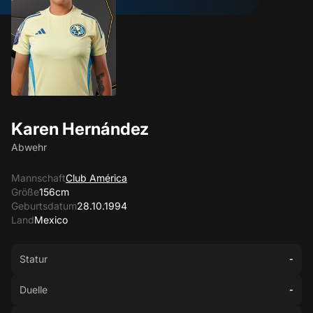
Karen Hernández
Abwehr
Mannschaft
Club América
Größe
156cm
Geburtsdatum
28.10.1994
Land
Mexico
Statur
-
Duelle
-