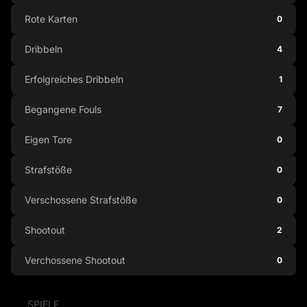
Rote Karten
0
Dribbeln
4
Erfolgreiches Dribbeln
1
Begangene Fouls
7
Eigen Tore
0
Strafstöße
0
Verschossene Strafstöße
0
Shootout
2
Verchossene Shootout
0
SPIELE