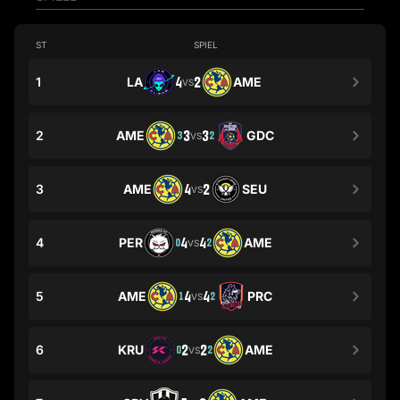
ST
SPIEL
1
LA
4
2
AME
VS
2
AME
3
3
GDC
3
2
VS
3
AME
4
2
SEU
VS
4
PER
4
4
AME
0
2
VS
5
AME
4
4
PRC
1
2
VS
6
KRU
2
2
AME
0
2
VS