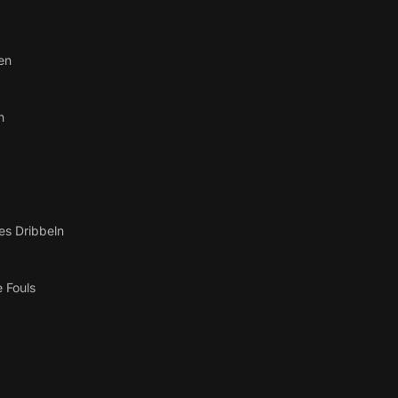
en
n
es Dribbeln
 Fouls