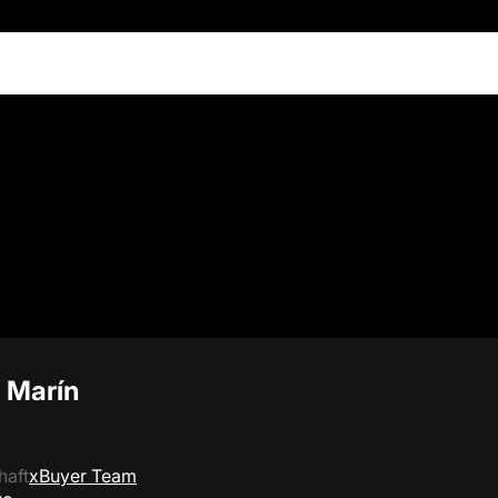
 Marín
haft
xBuyer Team