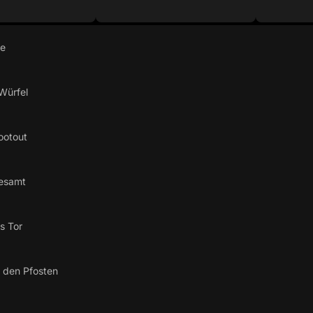
re
Würfel
ootout
esamt
s Tor
 den Pfosten