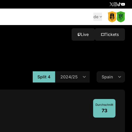
de
Live
Tickets
Split 4
Durchschnitt
73