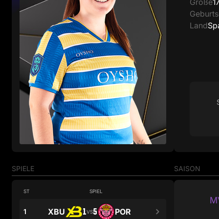
Größe
1
Geburt
Land
Sp
SPIELE
SAISON
ST
SPIEL
MV
1
5
XBU
POR
1
VS