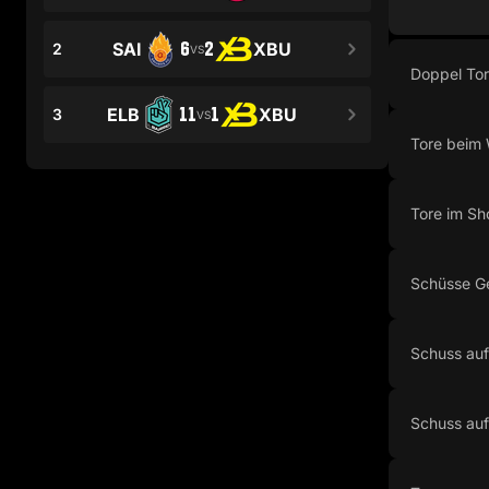
6
2
SAI
XBU
2
VS
Doppel To
11
1
ELB
XBU
3
VS
Tore beim 
Tore im Sh
Schüsse G
Schuss auf
Schuss auf