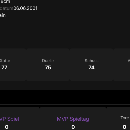
78cm
sdatum
06.06.2001
ain
Statur
Duelle
Schuss
A
77
75
74
Tore
P Spiel
MVP Spieltag
0
0
0