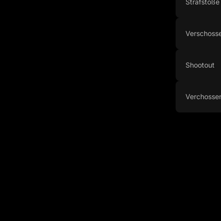
Strafstöße
Verschosse
Shootout
Verchosse