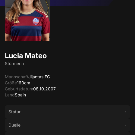
Lucia Mateo
Stürmerin
Mannschaft
Jijantas FC
Größe
160cm
Geburtsdatum
08.10.2007
Land
Spain
Statur
-
Duelle
-