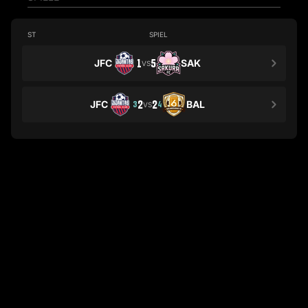
ST
SPIEL
JFC
1
5
SAK
VS
JFC
2
2
BAL
3
4
VS