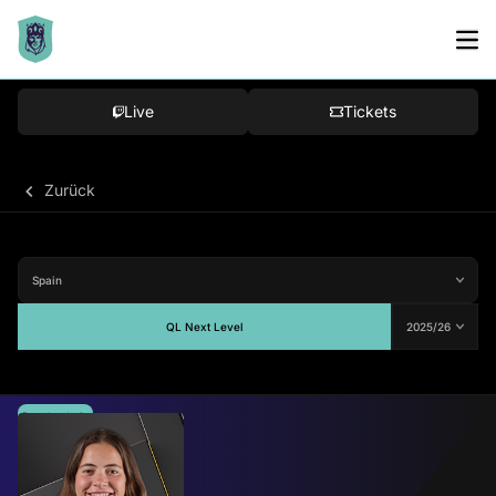
Live
Tickets
Zurück
QL Next Level
Durchschnitt
-