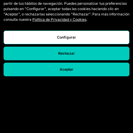
partir de tus hábitos de navegación. Puedes personalizar tus preferencias
Draft-Spielerinnen
Wie Queens gespielt wird
pulsando en "Configurar", aceptar todas las cookies haciendo clic en
"Aceptar", o rechazarlas seleccionando "Rechazar". Para más información
Wildcards
Tickets
consulta nuestra
Política de Privacidad y Cookies
.
Spiele
Presseakkreditierungen
Configurar
Klassifikation
Kontakt
Statistiken
Arbeiten Sie mit uns
Rechazar
Simulator
Aceptar
© 2026 Queens League. All rights reserved.
Rechtlicher Hinweis