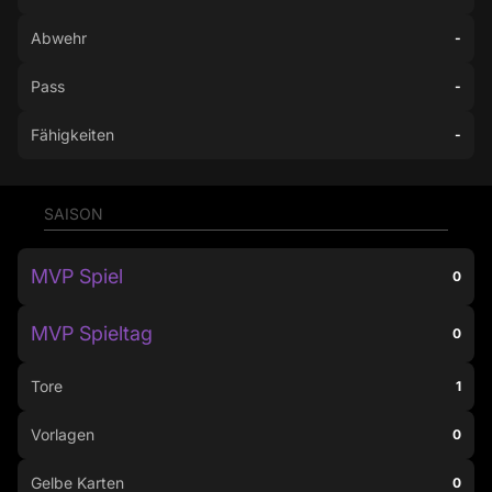
Abwehr
-
Pass
-
Fähigkeiten
-
SAISON
MVP Spiel
0
MVP Spieltag
0
Tore
1
Vorlagen
0
Gelbe Karten
0