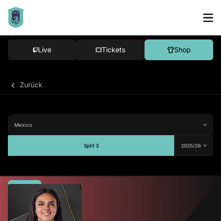
Live
Tickets
Shop
Zurück
Split 3
Durchschnitt
-