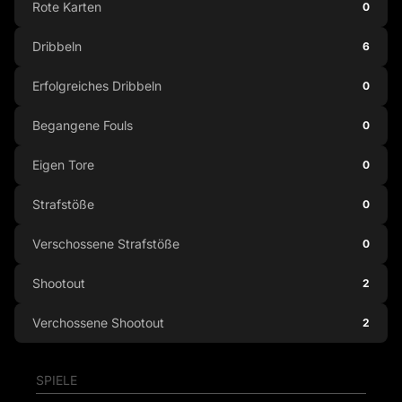
Rote Karten
0
Dribbeln
6
Erfolgreiches Dribbeln
0
Begangene Fouls
0
Eigen Tore
0
Strafstöße
0
Verschossene Strafstöße
0
Shootout
2
Verchossene Shootout
2
SPIELE