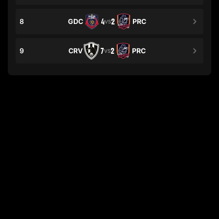
8
GDC
4
2
PRC
VS
9
CRV
7
2
PRC
VS