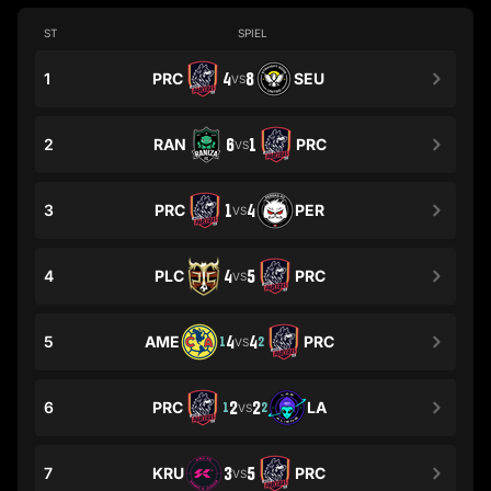
ST
SPIEL
1
PRC
4
8
SEU
VS
2
RAN
6
1
PRC
VS
3
PRC
1
4
PER
VS
4
PLC
4
5
PRC
VS
5
AME
4
4
PRC
1
2
VS
6
PRC
2
2
LA
1
2
VS
7
KRU
3
5
PRC
VS