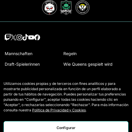
Mannschaften
Regeln
Draft-Spielerinnen
Wie Queens gespielt wird
Wildcards
Presseakkreditierungen
Utilizamos cookies propias y de terceros con fines analíticos y para
Spiele
Kontakt
mostrarte publicidad personalizada en función de un perfil elaborado a
partir de tus hábitos de navegación. Puedes personalizar tus preferencias
Klassifikation
Arbeiten Sie mit uns
pulsando en "Configurar", aceptar todas las cookies haciendo clic en
"Aceptar", o rechazarlas seleccionando "Rechazar". Para más información
Statistiken
consulta nuestra
Política de Privacidad y Cookies
.
Configurar