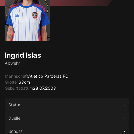
Ingrid Islas
Abwehr
Mannschaft
Atlético Parceras FC
Größe
168cm
Geburtsdatum
28.07.2003
Statur
-
Duelle
-
Schuss
-