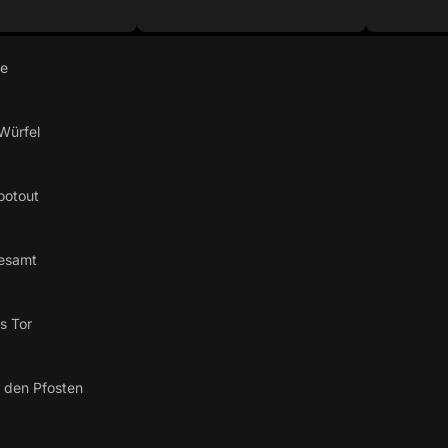
re
Würfel
ootout
esamt
s Tor
 den Pfosten