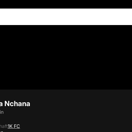
a Nchana
in
haft
1K FC