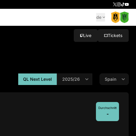
de
Live
Tickets
QL Next Level
Durchschnitt
-