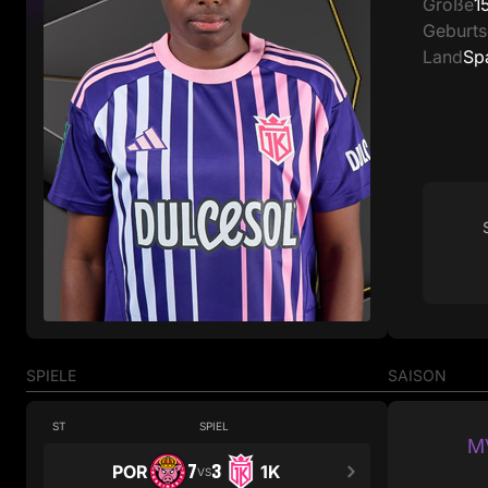
Größe
1
Geburt
Land
Sp
SPIELE
SAISON
ST
SPIEL
MV
7
3
POR
1K
VS