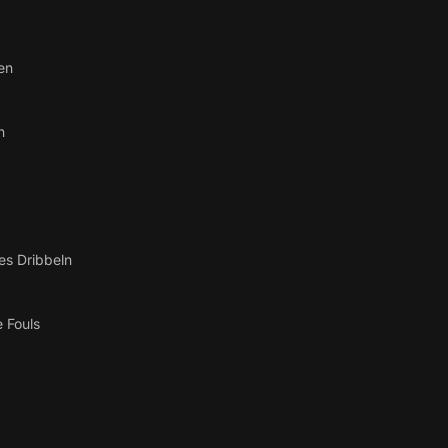
en
n
es Dribbeln
 Fouls