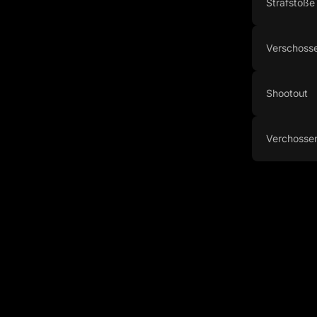
Strafstöße
Verschosse
Shootout
Verchosse