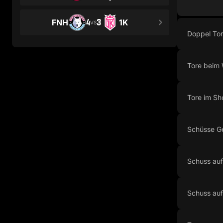
4
3
FNH
1K
VS
Doppel To
Tore beim 
Tore im Sh
Schüsse G
Schuss auf
Schuss auf