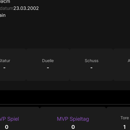
59cm
sdatum
23.03.2002
ain
Statur
Duelle
Schuss
A
-
-
-
Tore
P Spiel
MVP Spieltag
0
0
1