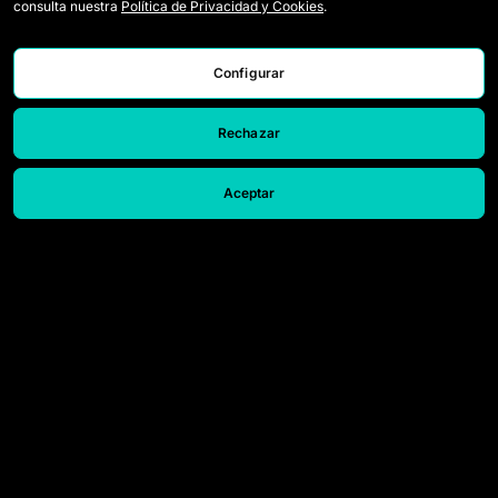
consulta nuestra
Política de Privacidad y Cookies
.
Wildcards
Tickets
Spiele
Presseakkreditierungen
Configurar
Klassifikation
Kontakt
Rechazar
Statistiken
Arbeiten Sie mit uns
Simulator
Aceptar
© 2026 Queens League. All rights reserved.
Rechtlicher Hinweis
Datenschutzrichtlinie und Cookies
Beschwerdestelle
Konfigurieren