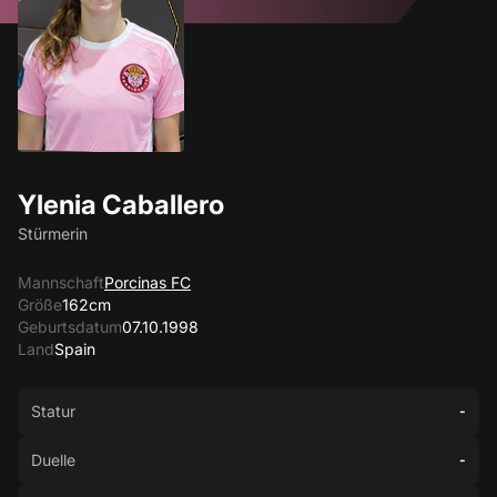
Ylenia Caballero
Stürmerin
Mannschaft
Porcinas FC
Größe
162cm
Geburtsdatum
07.10.1998
Land
Spain
Statur
-
Duelle
-