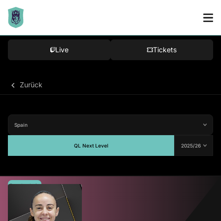
Live
Tickets
Zurück
QL Next Level
Durchschnitt
-