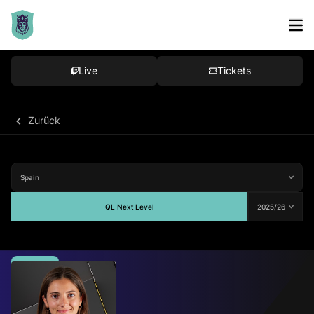
Live
Tickets
Zurück
QL Next Level
Durchschnitt
-