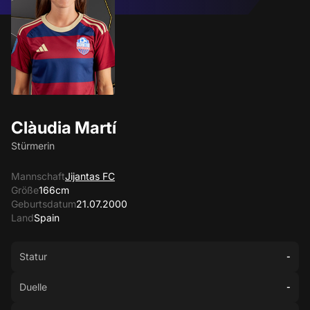
Clàudia Martí
Stürmerin
Mannschaft
Jijantas FC
Größe
166cm
Geburtsdatum
21.07.2000
Land
Spain
Statur
-
Duelle
-