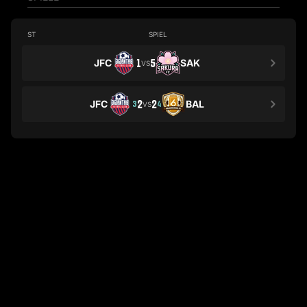
ST
SPIEL
JFC
1
5
SAK
VS
JFC
2
2
BAL
3
4
VS