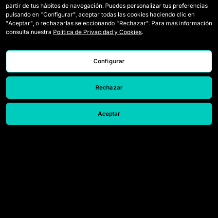
partir de tus hábitos de navegación. Puedes personalizar tus preferencias
Draft-Spielerinnen
Wie Queens gespielt wird
pulsando en "Configurar", aceptar todas las cookies haciendo clic en
"Aceptar", o rechazarlas seleccionando "Rechazar". Para más información
Wildcards
Tickets
consulta nuestra
Política de Privacidad y Cookies
.
Spiele
Presseakkreditierungen
Configurar
Klassifikation
Kontakt
Statistiken
Arbeiten Sie mit uns
Rechazar
Simulator
Aceptar
© 2026 Queens League. All rights reserved.
Rechtlicher Hinweis